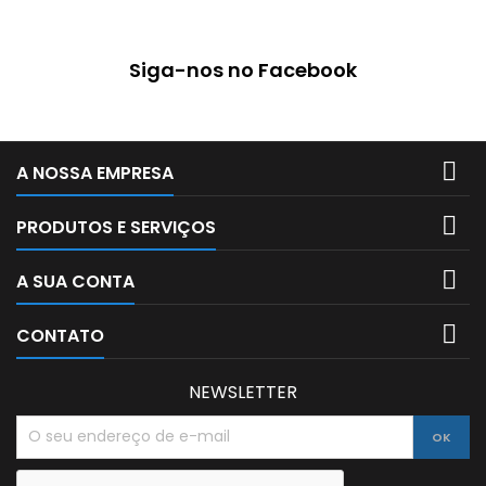
1905 pelo conde Alexander
sobreposição de cores.
von Faber-Castell, e desde
Pode por exemplo ser
então um ícone no...
utilizado em papel, cartolina
Siga-nos no Facebook
ou cartão (incluindo cores
escuras), madeira,...

A NOSSA EMPRESA

PRODUTOS E SERVIÇOS

A SUA CONTA

CONTATO
NEWSLETTER