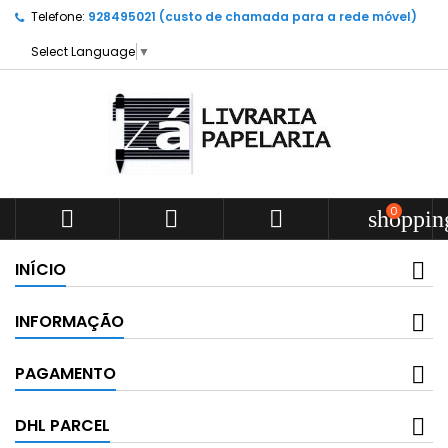
Telefone:
928495021 (custo de chamada para a rede móvel)
Select Language
▼
0



shoppin
INÍCIO
INFORMAÇÃO
PAGAMENTO
DHL PARCEL