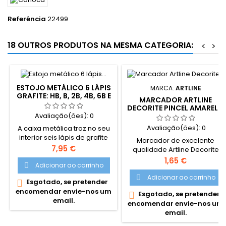
Referência
22499
18 OUTROS PRODUTOS NA MESMA CATEGORIA:
<
>
ESTOJO METÁLICO 6 LÁPIS
MARCA:
ARTLINE
GRAFITE: HB, B, 2B, 4B, 6B E
MARCADOR ARTLINE
8B
DECORITE PINCEL AMARELO
Avaliação(ões):
0
Avaliação(ões):
0
A caixa metálica traz no seu
interior seis lápis de grafite
Marcador de excelente
Faber-Castell 9000 de
Preço
7,95 €
qualidade Artline Decorite
elevada qualidade, em
Pincel. Marcador com ponta
Preço
1,65 €
diferentes gradações de
Adicionar ao carrinho

tipo pincel, adequado para
dureza para os mais
utilizar em múltiplas
Adicionar ao carrinho

Esgotado, se pretender

variados trabalhos de
superfícies. Excelente
encomendar envie-nos um
desenho, esboço ou escrita:
Esgotado, se pretender

desempenho para uso em
email.
HB, B, 2B, 4B, 6B e 8B. Os lápis
encomendar envie-nos um
trabalhos de decoração,
9000 da Faber-Castell são
email.
para colorir e também na
lápis clássicos, lançados em
estratificação ou