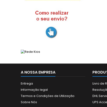
A NOSSA EMPRESA
PRODUT
Entrega
Livro de
Informação legal
Resolução
Termos e Condições de Utilização
DHL Servi
Sobre Nós
UPS Acce