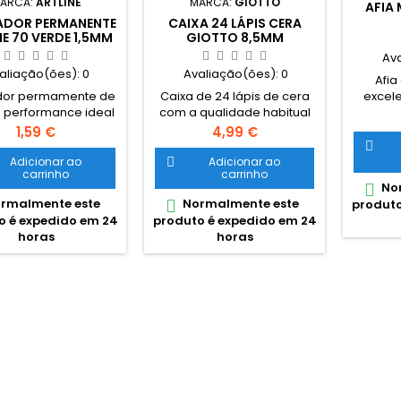
ARCA:
ARTLINE
MARCA:
GIOTTO
AFIA 
DOR PERMANENTE
CAIXA 24 LÁPIS CERA
NE 70 VERDE 1,5MM
GIOTTO 8,5MM
Av
aliação(ões):
0
Avaliação(ões):
0
Afia
or permamente de
Caixa de 24 lápis de cera
excel
 performance ideal
com a qualidade habitual
marca 
todos os tipos de
da marca Giotto. Caixa em
Preço
Preço
1,59 €
4,99 €
ão permanente, de
cartão, grossura do lápis

ícies porosas como
8,5mm, com 12 cores vivas
Adicionar ao
Adicionar ao

carrinho
carrinho
lão e madeira a
diferentes Lápis de cera
Nor

fícies não porosas
suaves e deslizantes com
rmalmente este
Normalmente este

produto
mo aço e vidro.
cores intensas. Resistentes,
o é expedido em 24
produto é expedido em 24
não mancham e podem
horas
horas
misturar-se as cores
quando se aplicam nas
superfícies. Estas ceras
podem ser facilmente
lavadas de grande parte
dos tecidos e de...