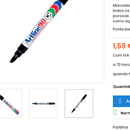
Marcado
todos os
porosas 
como aço
Ponta bi
1,59 
Com IVA
a 72 hor
quando f
Quanti
A


Norm
Partilhar