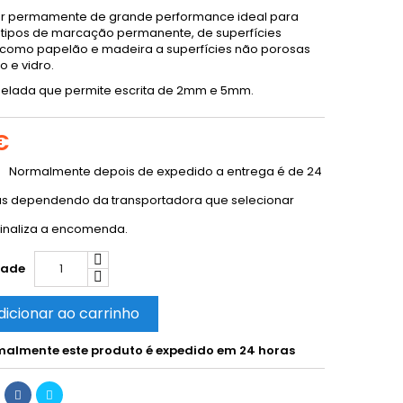
r permamente de grande performance ideal para
 tipos de marcação permanente, de superfícies
como papelão e madeira a superfícies não porosas
 e vidro.
selada que permite escrita de 2mm e 5mm.
€
Normalmente depois de expedido a entrega é de 24
as dependendo da transportadora que selecionar
inaliza a encomenda.
dade
dicionar ao carrinho
almente este produto é expedido em 24 horas