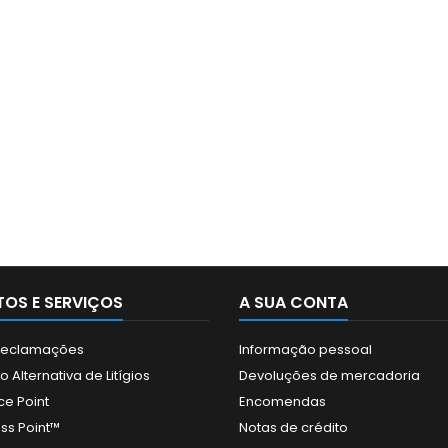
OS E SERVIÇOS
A SUA CONTA
 Reclamações
Informação pessoal
 Alternativa de Litígios
Devoluções de mercadoria
ce Point
Encomendas
ss Point™
Notas de crédito