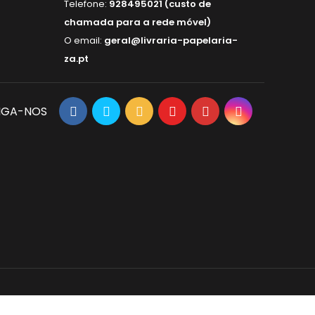
Telefone:
928495021 (custo de
chamada para a rede móvel)
O email:
geral@livraria-papelaria-
za.pt
IGA-NOS