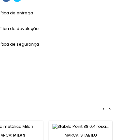
lítica de entrega
lítica de devolução
lítica de segurança
<
>
ARCA:
MILAN
MARCA:
STABILO
MA