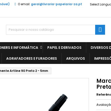
móvel)
O email:
geral@livraria-papelaria-za.pt
Select Langu

ONERS E INFORMÁTICA
PAPEL E DERIVADOS
DIVERSOS D
AGRAFADORES E FURADORES
ARQUIVOS
IMPRESS
nte Artline 90 Preto 2 - 5mm
Marc
Pret
Referên
Avaliaç