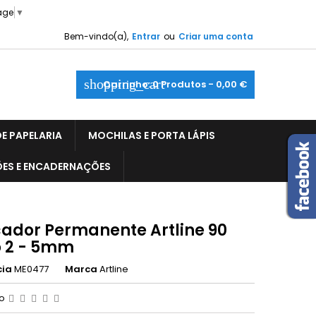
age
▼
Bem-vindo(a),
Entrar
ou
Criar uma conta
shopping_cart
Carrinho:
0
Produtos - 0,00 €
E PAPELARIA
MOCHILAS E PORTA LÁPIS
ÕES E ENCADERNAÇÕES
ador Permanente Artline 90
o 2 - 5mm
cia
ME0477
Marca
Artline
ão