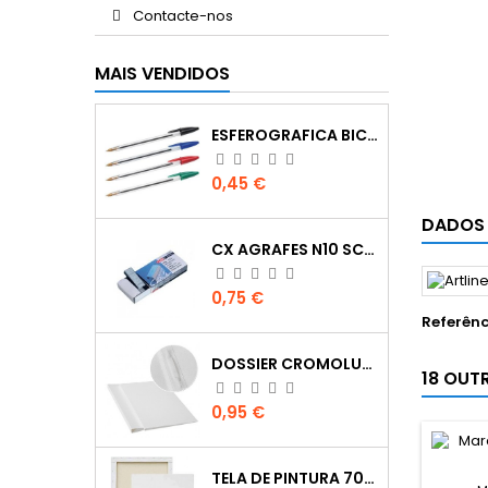
Contacte-nos
MAIS VENDIDOS
ESFEROGRAFICA BIC CRISTAL
Preço
0,45 €
DADOS
CX AGRAFES N10 SCRIVA
Preço
0,75 €
Referênc
DOSSIER CROMOLUX A4 COM FERRAGEM
18 OUT
Preço
0,95 €
TELA DE PINTURA 70X100