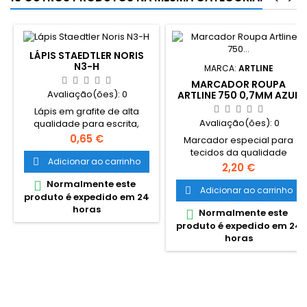
LÁPIS STAEDTLER NORIS
N3-H
MARCA:
ARTLINE
MARCADOR ROUPA
Avaliação(ões):
0
ARTLINE 750 0,7MM AZUL
Lápis em grafite de alta
Avaliação(ões):
0
qualidade para escrita,
desenho e esboço. Ideal
Preço
0,65 €
Marcador especial para
para utilizar na escola e no
tecidos da qualidade
escritório. Especialmente
Adicionar ao carrinho

habitual da marca Artline.
Preço
2,20 €
resistente à quebra devido à
Especialmente indicado para
Normalmente este

super-mina. Até 5 graus
tecidos. Ponta de 0.7 mm,
Adicionar ao carrinho

produto é expedido em 24
Madeira certificada
tempo estimado de
horas
procedente de florestas de
Normalmente este

secagem: 2 segundos Ponta
gestão sustentável.
produto é expedido em 24
redonda de fibra acrílica,
horas
corpo em aluminio. Tinta
resistente a condições
metereológicas adversas e
à lavagem a quente.