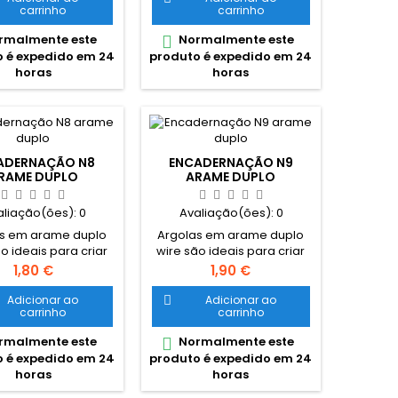
carrinho
carrinho
el. Encadernações
durável. Encadernações
nsiderável grau de
com considerável grau de
rmalmente este
Normalmente este

resistência.
resistência.
 é expedido em 24
produto é expedido em 24
horas
horas
ADERNAÇÃO N8
ENCADERNAÇÃO N9
RAME DUPLO
ARAME DUPLO
aliação(ões):
0
Avaliação(ões):
0
s em arame duplo
Argolas em arame duplo
o ideais para criar
wire são ideais para criar
documentos
documentos
Preço
Preço
1,80 €
1,90 €
dernados com um
encadernados com um
ento sofisticado e
acabamento sofisticado e
Adicionar ao
Adicionar ao

carrinho
carrinho
el. Encadernações
durável. Encadernações
nsiderável grau de
com considerável grau de
rmalmente este
Normalmente este

resistência.
resistência.
 é expedido em 24
produto é expedido em 24
horas
horas