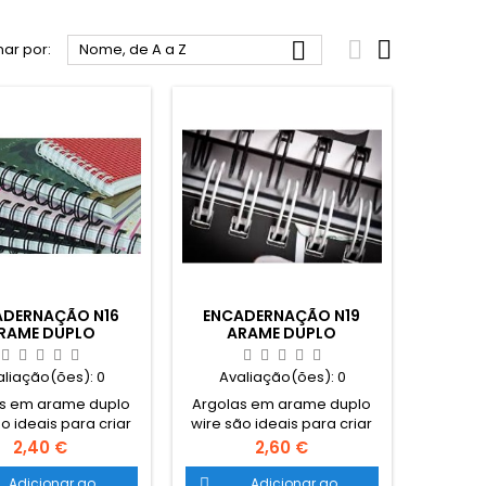



ar por:
Nome, de A a Z
ADERNAÇÃO N16
ENCADERNAÇÃO N19
RAME DUPLO
ARAME DUPLO
aliação(ões):
0
Avaliação(ões):
0
s em arame duplo
Argolas em arame duplo
o ideais para criar
wire são ideais para criar
documentos
documentos
Preço
Preço
2,40 €
2,60 €
dernados com um
encadernados com um
ento sofisticado e
acabamento sofisticado e
Adicionar ao
Adicionar ao
