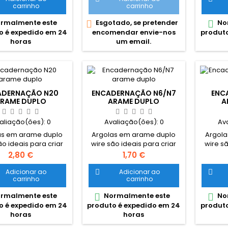
carrinho
carrinho
durável. Encadernações
duráv
com considerável grau de
com co
rmalmente este
Esgotado, se pretender
No


resistência.
o é expedido em 24
encomendar envie-nos
produto
horas
um email.
ADERNAÇÃO N20
ENCADERNAÇÃO N6/N7
ENC
RAME DUPLO
ARAME DUPLO
A
aliação(ões):
0
Avaliação(ões):
0
Av
as em arame duplo
Argolas em arame duplo
Argola
ão ideais para criar
wire são ideais para criar
wire sã
documentos
documentos
Preço
Preço
2,80 €
1,70 €
dernados com um
encadernados com um
enca
ento sofisticado e
acabamento sofisticado e
acabam
Adicionar ao
Adicionar ao


carrinho
carrinho
el. Encadernações
durável. Encadernações
duráv
nsiderável grau de
com considerável grau de
com co
rmalmente este
Normalmente este
No


resistência.
resistência.
o é expedido em 24
produto é expedido em 24
produto
horas
horas