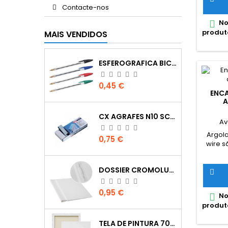
Contacte-nos
No

produt
MAIS VENDIDOS
ESFEROGRAFICA BIC CRISTAL
Preço
0,45 €
ENC
A
CX AGRAFES N10 SCRIVA
Av
Argol
Preço
0,75 €
wire s
enca
DOSSIER CROMOLUX A4 COM FERRAGEM
acabam

duráv
com co
Preço
0,95 €
No

produt
TELA DE PINTURA 70X100