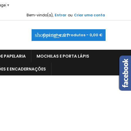
age
▼
Bem-vindo(a),
Entrar
ou
Criar uma conta
shopping_cart
Carrinho:
0
Produtos - 0,00 €
E PAPELARIA
MOCHILAS E PORTA LÁPIS
ÕES E ENCADERNAÇÕES