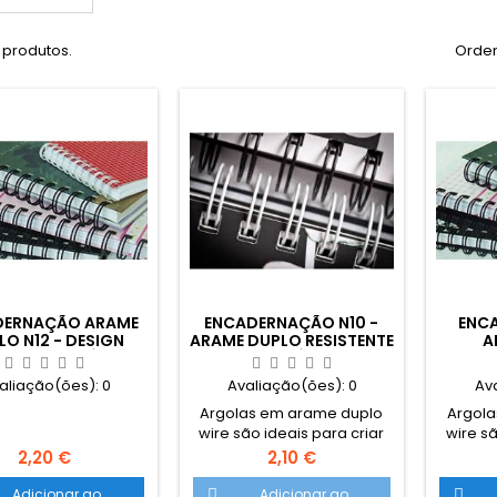
 produtos.
Orden
DERNAÇÃO ARAME
ENCADERNAÇÃO N10 -
ENC
LO N12 - DESIGN
ARAME DUPLO RESISTENTE
A
ANTE E DURÁVEL
E DURÁVEL
aliação(ões):
0
Avaliação(ões):
0
Av
Argolas em arame duplo
Argola
wire são ideais para criar
wire sã
documentos
Preço
Preço
2,20 €
2,10 €
encadernados com um
enca
acabamento sofisticado e
acabam
Adicionar ao
Adicionar ao

