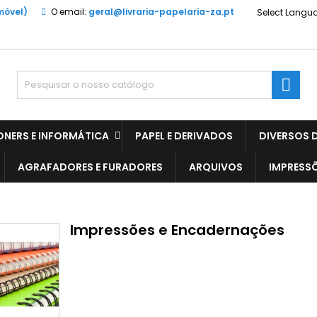
móvel)
O email:
geral@livraria-papelaria-za.pt
Select Langu

ONERS E INFORMÁTICA
PAPEL E DERIVADOS
DIVERSOS D
AGRAFADORES E FURADORES
ARQUIVOS
IMPRESS
Impressões e Encadernações