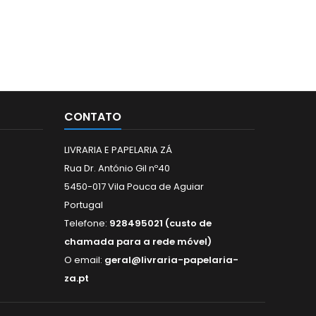
CONTATO
LIVRARIA E PAPELARIA ZÁ
Rua Dr. António Gil nº40
5450-017 Vila Pouca de Aguiar
Portugal
Telefone:
928495021 (custo de
chamada para a rede móvel)
O email:
geral@livraria-papelaria-
za.pt