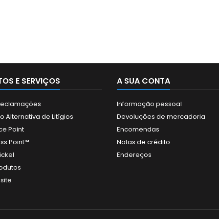
OS E SERVIÇOS
A SUA CONTA
 Reclamações
Informação pessoal
 Alternativa de Litígios
Devoluções de mercadoria
ce Point
Encomendas
ss Point™
Notas de crédito
ickel
Endereços
odutos
site