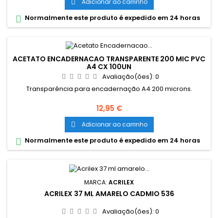
Adicionar ao carrinho

Normalmente este produto é expedido em 24 horas

ACETATO ENCADERNACAO TRANSPARENTE 200 MIC PVC
A4 CX 100UN
Avaliação(ões):
0
Transparência para encadernação A4 200 microns.
Preço
12,95 €
Adicionar ao carrinho

Normalmente este produto é expedido em 24 horas

MARCA:
ACRILEX
ACRILEX 37 ML AMARELO CADMIO 536
Avaliação(ões):
0