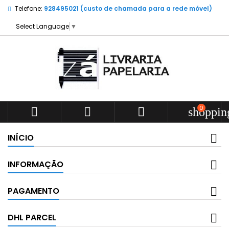
Telefone:
928495021 (custo de chamada para a rede móvel)
Select Language
▼
0



shoppin
INÍCIO
INFORMAÇÃO
PAGAMENTO
DHL PARCEL