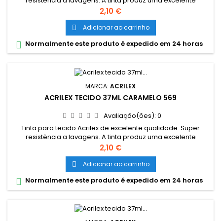
resistência a lavagens. A tinta produz uma excelente
cobertura e sua fixção é a frio. Grande variedade de cores e
Preço
2,10 €
são miscíveis entre si. Cores miscíveis entre sí. Pode ser
aplicada com pincel, esponja ou carimbo, em tecidos de
Adicionar ao carrinho

algodão sem goma (não sintéticos). Lavar o tecido antes da
Normalmente este produto é expedido em 24 horas

pintura, para...
MARCA:
ACRILEX
ACRILEX TECIDO 37ML CARAMELO 569
Avaliação(ões):
0
Tinta para tecido Acrilex de excelente qualidade. Super
resistência a lavagens. A tinta produz uma excelente
cobertura e sua fixação é a frio. Grande variedade de cores
Preço
2,10 €
e são miscíveis entre si. Cores miscíveis entre sí. Pode ser
aplicada com pincel, esponja ou carimbo, em tecidos de
Adicionar ao carrinho

algodão sem goma (não sintéticos). Lavar o tecido antes da
Normalmente este produto é expedido em 24 horas

pintura, para...