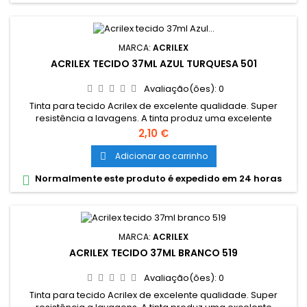
MARCA:
ACRILEX
ACRILEX TECIDO 37ML AZUL TURQUESA 501
Avaliação(ões):
0
Tinta para tecido Acrilex de excelente qualidade. Super
resistência a lavagens. A tinta produz uma excelente
cobertura e sua fixção é a frio. Grande variedade de cores e
Preço
2,10 €
são miscíveis entre si. Cores miscíveis entre sí. Pode ser
aplicada com pincel, esponja ou carimbo, em tecidos de
Adicionar ao carrinho

algodão sem goma (não sintéticos). Lavar o tecido antes da
Normalmente este produto é expedido em 24 horas

pintura, para...
MARCA:
ACRILEX
ACRILEX TECIDO 37ML BRANCO 519
Avaliação(ões):
0
Tinta para tecido Acrilex de excelente qualidade. Super