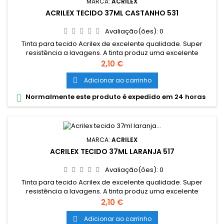
MARCA:
ACRILEX
ACRILEX TECIDO 37ML CASTANHO 531
Avaliação(ões):
0
Tinta para tecido Acrilex de excelente qualidade. Super
resistência a lavagens. A tinta produz uma excelente
cobertura e sua fixção é a frio. Grande variedade de cores e
Preço
2,10 €
são miscíveis entre si. Cores miscíveis entre sí. Pode ser
aplicada com pincel, esponja ou carimbo, em tecidos de
Adicionar ao carrinho

algodão sem goma (não sintéticos). Lavar o tecido antes da
Normalmente este produto é expedido em 24 horas

pintura, para...
MARCA:
ACRILEX
ACRILEX TECIDO 37ML LARANJA 517
Avaliação(ões):
0
Tinta para tecido Acrilex de excelente qualidade. Super
resistência a lavagens. A tinta produz uma excelente
cobertura e sua fixção é a frio. Grande variedade de cores e
Preço
2,10 €
são miscíveis entre si. Cores miscíveis entre sí. Pode ser
aplicada com pincel, esponja ou carimbo, em tecidos de
Adicionar ao carrinho
