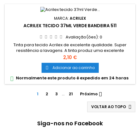
MARCA:
ACRILEX
ACRILEX TECIDO 37ML VERDE BANDEIRA 511
Avaliação(ões):
0
Tinta para tecido Acrilex de excelente qualidade. Super
resistência a lavagens. A tinta produz uma excelente
cobertura e sua fixção é a frio. Grande variedade de cores e
Preço
2,10 €
são miscíveis entre si. Cores miscíveis entre sí. Pode ser
aplicada com pincel, esponja ou carimbo, em tecidos de
Adicionar ao carrinho

algodão sem goma (não sintéticos). Lavar o tecido antes da
Normalmente este produto é expedido em 24 horas

pintura, para...
1
2
3
…
21
Próximo

VOLTAR AO TOPO

Siga-nos no Facebook