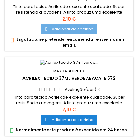
Tinta para tecido Acrilex de excelente qualidade. Super
resistência a lavagens. A tinta produz uma excelente
cobertura e sua fixção é a frio. Grande variedade de cores e
Preço
2,10 €
são miscíveis entre si. Cores miscíveis entre sí. Pode ser
aplicada com pincel, esponja ou carimbo, em tecidos de
Adicionar ao carrinho

algodão sem goma (não sintéticos). Lavar o tecido antes da
Esgotado, se pretender encomendar envie-nos um

pintura, para...
email.
MARCA:
ACRILEX
ACRILEX TECIDO 37ML VERDE ABACATE 572
Avaliação(ões):
0
Tinta para tecido Acrilex de excelente qualidade. Super
resistência a lavagens. A tinta produz uma excelente
cobertura e sua fixção é a frio. Grande variedade de cores e
Preço
2,10 €
são miscíveis entre si. Cores miscíveis entre sí. Pode ser
aplicada com pincel, esponja ou carimbo, em tecidos de
Adicionar ao carrinho

algodão sem goma (não sintéticos). Lavar o tecido antes da
Normalmente este produto é expedido em 24 horas

pintura, para...