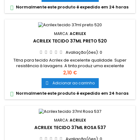
algodão sem goma (não sintéticos). Lavar o tecido antes da
Normalmente este produto é expedido em 24 horas

pintura, para...
MARCA:
ACRILEX
ACRILEX TECIDO 37ML PRETO 520
Avaliação(ões):
0
Titna para tecido Acrilex de excelente qualidade. Super
resistência à lavagens. A tinta produz uma excelente
cobertura e sua fixção é a frio. Grande variedade de cores e
Preço
2,10 €
são miscíveis entre si. Cores miscíveis entre sí. Pode ser
aplicada com pincel, esponja ou carimbo, em tecidos de
Adicionar ao carrinho

algodão sem goma (não sintéticos). Lavar o tecido antes da
Normalmente este produto é expedido em 24 horas

pintura, para...
MARCA:
ACRILEX
ACRILEX TECIDO 37ML ROSA 537
Avaliação(ões):
0