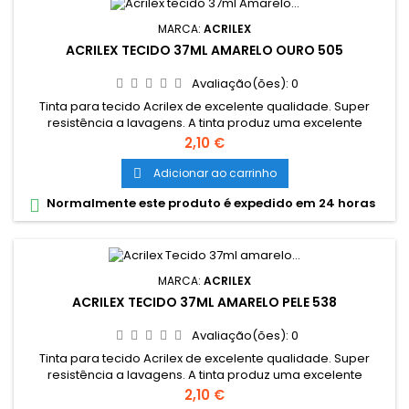
MARCA:
ACRILEX
ACRILEX TECIDO 37ML AMARELO OURO 505
Avaliação(ões):
0
Tinta para tecido Acrilex de excelente qualidade. Super
resistência a lavagens. A tinta produz uma excelente
cobertura e sua fixção é a frio. Grande variedade de cores e
Preço
2,10 €
são miscíveis entre si. Cores miscíveis entre sí. Pode ser
aplicada com pincel, esponja ou carimbo, em tecidos de
Adicionar ao carrinho

algodão sem goma (não sintéticos). Lavar o tecido antes da
Normalmente este produto é expedido em 24 horas

pintura, para...
MARCA:
ACRILEX
ACRILEX TECIDO 37ML AMARELO PELE 538
Avaliação(ões):
0
Tinta para tecido Acrilex de excelente qualidade. Super
resistência a lavagens. A tinta produz uma excelente
cobertura e sua fixção é a frio. Grande variedade de cores e
Preço
2,10 €
são miscíveis entre si. Cores miscíveis entre sí. Pode ser