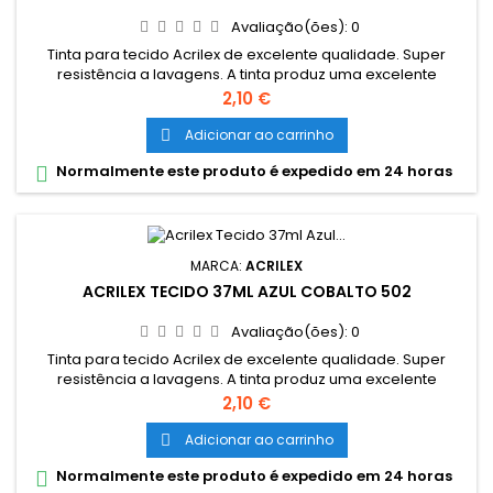
Avaliação(ões):
0
Tinta para tecido Acrilex de excelente qualidade. Super
resistência a lavagens. A tinta produz uma excelente
cobertura e sua fixção é a frio. Grande variedade de cores e
Preço
2,10 €
são miscíveis entre si. Cores miscíveis entre sí. Pode ser
aplicada com pincel, esponja ou carimbo, em tecidos de
Adicionar ao carrinho

algodão sem goma (não sintéticos). Lavar o tecido antes da
Normalmente este produto é expedido em 24 horas

pintura, para...
MARCA:
ACRILEX
ACRILEX TECIDO 37ML AZUL COBALTO 502
Avaliação(ões):
0
Tinta para tecido Acrilex de excelente qualidade. Super
resistência a lavagens. A tinta produz uma excelente
cobertura e sua fixção é a frio. Grande variedade de cores e
Preço
2,10 €
são miscíveis entre si. Cores miscíveis entre sí. Pode ser
aplicada com pincel, esponja ou carimbo, em tecidos de
Adicionar ao carrinho

algodão sem goma (não sintéticos). Lavar o tecido antes da
Normalmente este produto é expedido em 24 horas

pintura, para...