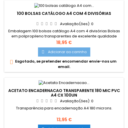
100 BOLSAS CATÁLOGO A4 COM 4 DIVISÓRIAS
Avaliação(ões):
0
Embalagem 100 bolsas catálogo A4 com 4 divisórias Bolsas
em polipropileno transparentes de excelente qualidade
ideais para proteger documentos e fotografias Bolsa de
Preço
18,95 €
catálogo para postais. Furação de 11 furos, furação
adaptada para práticamente todo o tipo de pastas de
Adicionar ao carrinho

arquivo.
Esgotado, se pretender encomendar envie-nos um

email.
ACETATO ENCADERNACAO TRANSPARENTE 180 MIC PVC
A4 CX 100UN
Avaliação(ões):
0
Transparência para encadernação A4 180 microns.
Preço
13,95 €