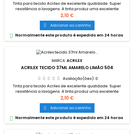
Tinta para tecido Acrilex de excelente qualidade. Super
resistência a lavagens. A tinta produz uma excelente
cobertura e sua fixção é a frio. Grande variedade de cores e
Preço
2,10 €
são miscíveis entre si. Cores miscíveis entre sí. Pode ser
aplicada com pincel, esponja ou carimbo, em tecidos de
Adicionar ao carrinho

algodão sem goma (não sintéticos). Lavar o tecido antes da
Normalmente este produto é expedido em 24 horas

pintura, para...
MARCA:
ACRILEX
ACRILEX TECIDO 37ML AMARELO LIMÃO 504
Avaliação(ões):
0
Tinta para tecido Acrilex de excelente qualidade. Super
resistência a lavagens. A tinta produz uma excelente
cobertura e sua fixção é a frio. Grande variedade de cores e
Preço
2,10 €
são miscíveis entre si. Cores miscíveis entre sí. Pode ser
aplicada com pincel, esponja ou carimbo, em tecidos de
Adicionar ao carrinho

algodão sem goma (não sintéticos). Lavar o tecido antes da
Normalmente este produto é expedido em 24 horas

pintura, para...