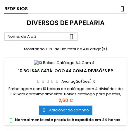
REDE KIOS
DIVERSOS DE PAPELARIA

Nome, de A a Z
Mostrando 1-20 de um total de 416 artigo(s)
10 BOLSAS CATÁLOGO A4 COM 4 DIVISÕES PP
Avaliação(ões):
0
Embalagem com 10 bolsas de catálogo com 4 divisórias de
10x15cm aproximadmaente. Bolsas catálogo para postais,
fotografias. Micas divididas em 4, cada divisão: 10cm
Preço
2,60 €
(largura) x 15cm (altura) ,abertura lateral.
Adicionar ao carrinho

Normalmente este produto é expedido em 24 horas
