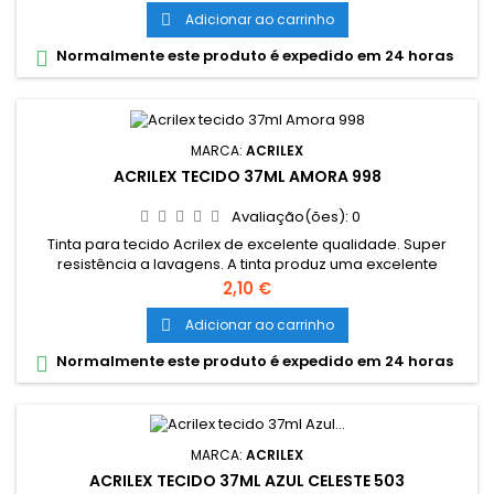
aplicada com pincel, esponja ou carimbo, em tecidos de
Adicionar ao carrinho

algodão sem goma (não sintéticos). Lavar o tecido antes da
Normalmente este produto é expedido em 24 horas

pintura, para...
MARCA:
ACRILEX
ACRILEX TECIDO 37ML AMORA 998
Avaliação(ões):
0
Tinta para tecido Acrilex de excelente qualidade. Super
resistência a lavagens. A tinta produz uma excelente
cobertura e sua fixação é a frio. Grande variedade de cores
Preço
2,10 €
e são miscíveis entre si. Cores miscíveis entre sí. Pode ser
aplicada com pincel, esponja ou carimbo, em tecidos de
Adicionar ao carrinho

algodão sem goma (não sintéticos). Lavar o tecido antes da
Normalmente este produto é expedido em 24 horas

pintura, para...
MARCA:
ACRILEX
ACRILEX TECIDO 37ML AZUL CELESTE 503