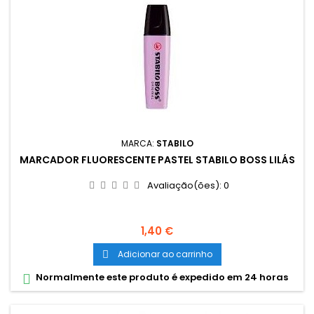
MARCA:
STABILO
MARCADOR FLUORESCENTE PASTEL STABILO BOSS LILÁS
Avaliação(ões):
0
Preço
1,40 €
Adicionar ao carrinho

Normalmente este produto é expedido em 24 horas
