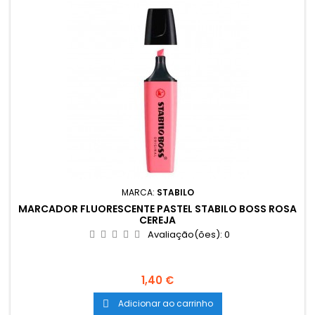
MARCA:
STABILO
MARCADOR FLUORESCENTE PASTEL STABILO BOSS ROSA
CEREJA
Avaliação(ões):
0
Preço
1,40 €
Adicionar ao carrinho
