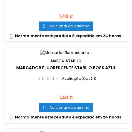
Preço
1,40 €
Adicionar ao carrinho

Normalmente este produto é expedido em 24 horas

MARCA:
STABILO
MARCADOR FLUORESCENTE STABILO BOSS AZUL
Avaliação(ões):
0
Preço
1,40 €
Adicionar ao carrinho

Normalmente este produto é expedido em 24 horas
