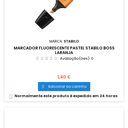
MARCA:
STABILO
MARCADOR FLUORESCENTE PASTEL STABILO BOSS
LARANJA
Avaliação(ões):
0
Preço
1,40 €
Adicionar ao carrinho

Normalmente este produto é expedido em 24 horas
