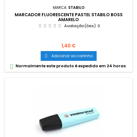
MARCA:
STABILO
MARCADOR FLUORESCENTE PASTEL STABILO BOSS
AMARELO
Avaliação(ões):
0
Preço
1,40 €
Adicionar ao carrinho

Normalmente este produto é expedido em 24 horas
