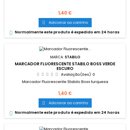
Preço
1,40 €
Adicionar ao carrinho

Normalmente este produto é expedido em 24 horas

MARCA:
STABILO
MARCADOR FLUORESCENTE STABILO BOSS VERDE
ESCURO
Avaliação(ões):
0
Marcador Fluorescente Stabilo Boss turquesa
Preço
1,40 €
Adicionar ao carrinho

Normalmente este produto é expedido em 24 horas
