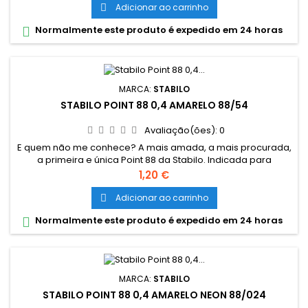
ponteira de metal aumenta a durabilidade e firmeza na
Adicionar ao carrinho

escrita. 47 cores, sendo 6 neon e 8 pastel Traçado de 0.4
Normalmente este produto é expedido em 24 horas

mm Ponteira de metal...
MARCA:
STABILO
STABILO POINT 88 0,4 AMARELO 88/54
Avaliação(ões):
0
E quem não me conhece? A mais amada, a mais procurada,
a primeira e única Point 88 da Stabilo. Indicada para
desenhos detalhados, traços precisos e escrita fina. A
Preço
1,20 €
grossura da ponta auxilia no uso em estênceis e réguas. A
ponteira de metal aumenta a durabilidade e firmeza na
Adicionar ao carrinho

escrita. 47 cores, sendo 6 neon e 8 pastel Traçado de 0.4
Normalmente este produto é expedido em 24 horas

mm Ponteira de metal...
MARCA:
STABILO
STABILO POINT 88 0,4 AMARELO NEON 88/024