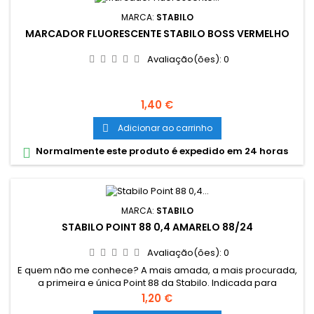
MARCA:
STABILO
MARCADOR FLUORESCENTE STABILO BOSS VERMELHO
Avaliação(ões):
0
Preço
1,40 €
Adicionar ao carrinho

Normalmente este produto é expedido em 24 horas

MARCA:
STABILO
STABILO POINT 88 0,4 AMARELO 88/24
Avaliação(ões):
0
E quem não me conhece? A mais amada, a mais procurada,
a primeira e única Point 88 da Stabilo. Indicada para
desenhos detalhados, traços precisos e escrita fina. A
Preço
1,20 €
grossura da ponta auxilia no uso em estênceis e réguas. A