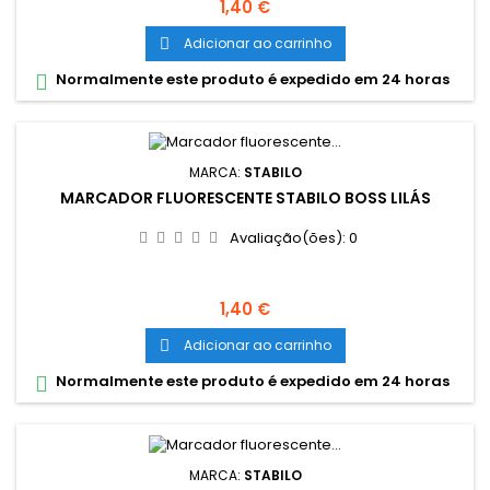
Preço
1,40 €
Adicionar ao carrinho

Normalmente este produto é expedido em 24 horas

MARCA:
STABILO
MARCADOR FLUORESCENTE STABILO BOSS LILÁS
Avaliação(ões):
0
Preço
1,40 €
Adicionar ao carrinho

Normalmente este produto é expedido em 24 horas

MARCA:
STABILO