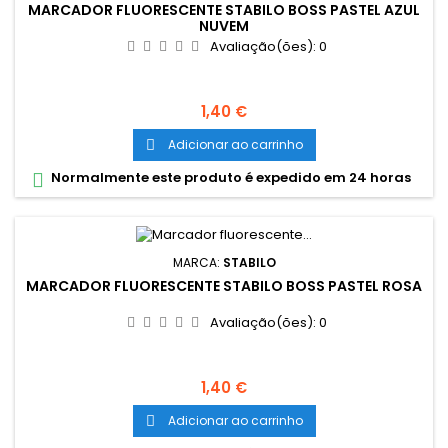
MARCADOR FLUORESCENTE STABILO BOSS PASTEL AZUL
NUVEM
Avaliação(ões):
0
Preço
1,40 €
Adicionar ao carrinho

Normalmente este produto é expedido em 24 horas

MARCA:
STABILO
MARCADOR FLUORESCENTE STABILO BOSS PASTEL ROSA
Avaliação(ões):
0
Preço
1,40 €
Adicionar ao carrinho
