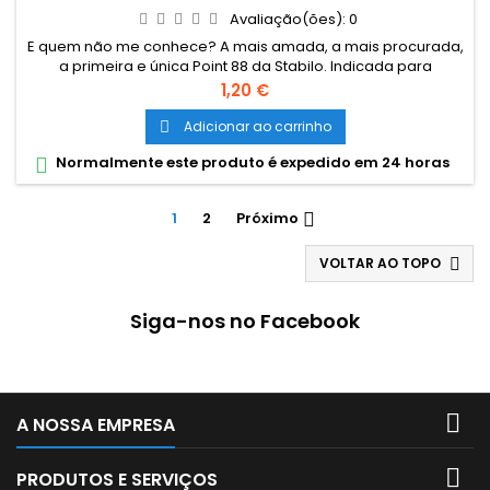
Avaliação(ões):
0
E quem não me conhece? A mais amada, a mais procurada,
a primeira e única Point 88 da Stabilo. Indicada para
desenhos detalhados, traços precisos e escrita fina. A
Preço
1,20 €
grossura da ponta auxilia no uso em estênceis e réguas. A
ponteira de metal aumenta a durabilidade e firmeza na
Adicionar ao carrinho

escrita. 47 cores, sendo 6 neon e 8 pastel Traçado de 0.4
Normalmente este produto é expedido em 24 horas

mm Ponteira de metal...
1
2
Próximo

VOLTAR AO TOPO

Siga-nos no Facebook

A NOSSA EMPRESA

PRODUTOS E SERVIÇOS