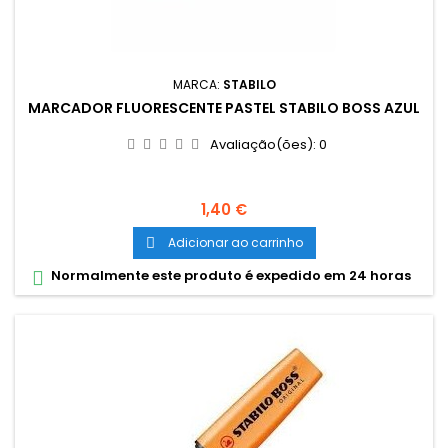
MARCA:
STABILO
MARCADOR FLUORESCENTE PASTEL STABILO BOSS AZUL
Avaliação(ões):
0
Preço
1,40 €
Adicionar ao carrinho

Normalmente este produto é expedido em 24 horas
