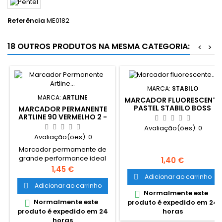
Referência
ME0182
18 OUTROS PRODUTOS NA MESMA CATEGORIA:
<
>
MARCA:
STABILO
MARCA:
ARTLINE
MARCADOR FLUORESCENTE
PASTEL STABILO BOSS
MARCADOR PERMANENTE
ROSA CEREJA
ARTLINE 90 VERMELHO 2 -
5MM
Avaliação(ões):
0
Avaliação(ões):
0
Marcador permamente de
grande performance ideal
Preço
1,40 €
para todos os tipos de
Preço
1,45 €
marcação permanente, de
Adicionar ao carrinho

superfícies porosas como
Adicionar ao carrinho

Normalmente este

papelão e madeira a
Normalmente este

produto é expedido em 24
superfícies não porosas
produto é expedido em 24
horas
como aço e vidro. Ponta
horas
biselada que permite escrita