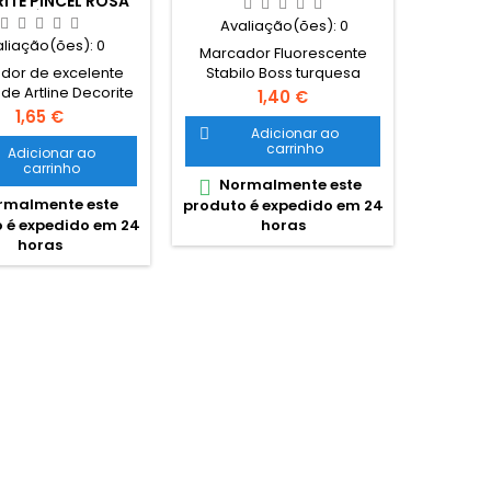
ITE PINCEL ROSA
ARTLIN
METÁLICO
Avaliação(ões):
0
aliação(ões):
0
Ava
Marcador Fluorescente
dor de excelente
Stabilo Boss turquesa
de Artline Decorite
permame
Preço
1,40 €
l Verde Metálico.
tipo
Preço
1,65 €
or com ponta tipo
permanen
Adicionar ao

carrinho
l, adequado para
porosa
Adicionar ao

carrinho
izar em múltiplas
madeira
Normalmente este

fícies. Excelente
porosas
malmente este
Nor

produto é expedido em 24
enho para uso em
O c
 é expedido em 24
produto
horas
hos de decoração,
ponta bi
horas
olorir e também na
Artline 
tratificação ou
para t
posição de cores.
marca
por exemplo ser
onde é
izado em papel,
marca
olina ou cartão
es
cluindo cores...