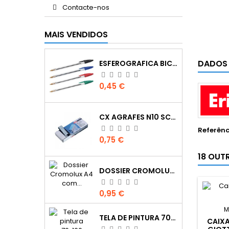
Contacte-nos
MAIS VENDIDOS
DADOS
ESFEROGRAFICA BIC CRISTAL
Preço
0,45 €
CX AGRAFES N10 SCRIVA
Referênc
Preço
0,75 €
18 OUT
DOSSIER CROMOLUX A4 COM FERRAGEM
Preço
0,95 €
M
TELA DE PINTURA 70X100
CAIX