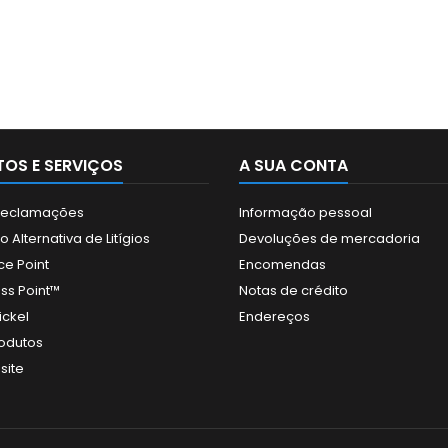
OS E SERVIÇOS
A SUA CONTA
 Reclamações
Informação pessoal
 Alternativa de Litígios
Devoluções de mercadoria
ce Point
Encomendas
ss Point™
Notas de crédito
ickel
Endereços
odutos
site