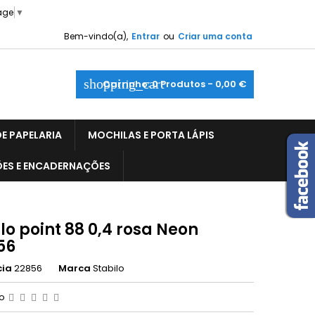
age
▼
Bem-vindo(a),
Entrar
ou
Criar uma conta
shopping_cart
Carrinho:
0
Produtos - 0,00 €
E PAPELARIA
MOCHILAS E PORTA LÁPIS
ÕES E ENCADERNAÇÕES
lo point 88 0,4 rosa Neon
56
cia
22856
Marca
Stabilo
ão