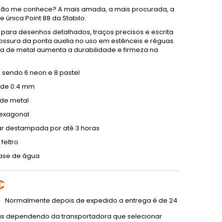
ão me conhece? A mais amada, a mais procurada, a
e única Point 88 da Stabilo.
 para desenhos detalhados, traços precisos e escrita
rossura da ponta auxilia no uso em estênceis e réguas.
ra de metal aumenta a durabilidade e firmeza na
, sendo 6 neon e 8 pastel
 de 0.4 mm
 de metal
exagonal
ar destampada por até 3 horas
feltro
base de água
€
Normalmente depois de expedido a entrega é de 24
as dependendo da transportadora que selecionar