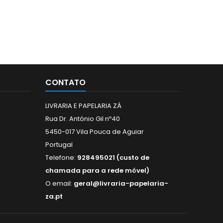
CONTATO
LIVRARIA E PAPELARIA ZÁ
Rua Dr. António Gil nº40
5450-017 Vila Pouca de Aguiar
Portugal
Telefone:
928495021 (custo de
chamada para a rede móvel)
O email:
geral@livraria-papelaria-
za.pt