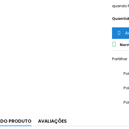
quando f
Quanti
A


Norm
Partilhar
Po
Po
Po
 DO PRODUTO
AVALIAÇÕES