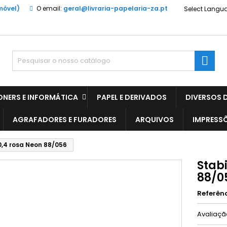
móvel)
O email:
geral@livraria-papelaria-za.pt
Select Langu

ONERS E INFORMÁTICA
PAPEL E DERIVADOS
DIVERSOS D
AGRAFADORES E FURADORES
ARQUIVOS
IMPRESS
 0,4 rosa Neon 88/056
Stabi
88/0
Referên
Avaliaç