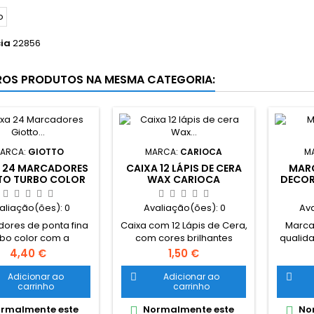
ia
22856
ROS PRODUTOS NA MESMA CATEGORIA:
ARCA:
GIOTTO
MARCA:
CARIOCA
M
 24 MARCADORES
CAIXA 12 LÁPIS DE CERA
MARC
TO TURBO COLOR
WAX CARIOCA
DECORI
F
aliação(ões):
0
Avaliação(ões):
0
Av
ores de ponta fina
Caixa com 12 Lápis de Cera,
Marca
rbo color com a
com cores brilhantes
qualida
de Giotto. Marcador
laváveis. Fácil de afiar.
Pincel 
Preço
Preço
4,40 €
1,50 €
resistente que não
Corpo Ø 8 mm.
Marcad
. Tampa ventilada e
pince
Adicionar ao
Adicionar ao


carrinho
carrinho
e segurança. tintas
util
is à base de água.
super
rmalmente este
Normalmente este
Nor


com 24 marcadores.
desemp