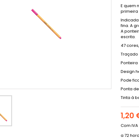
E quem n
primeira 
Indicada
fina. A g
A pontei
escrita.
47 cores
Traçado
Ponteira
Design h
Pode fic
Ponta de 
Tinta à 
1,20 
Com IVA
a 72 hor