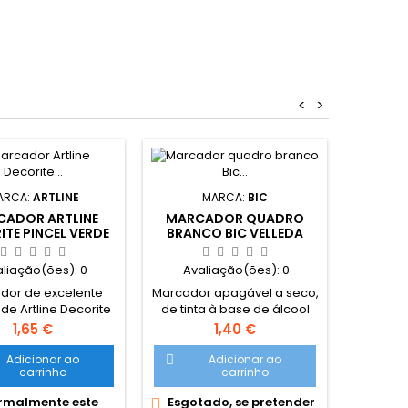
<
>
ARCA:
ARTLINE
MARCA:
BIC
MARC
ADOR ARTLINE
MARCADOR QUADRO
ES
TE PINCEL VERDE
BRANCO BIC VELLEDA
ERIC
LUORESCENTE
PRETO
aliação(ões):
0
Avaliação(ões):
0
Ava
dor de excelente
Marcador apagável a seco,
Esfer
de Artline Decorite
de tinta à base de álcool
ErichKr
Verde fluorescente.
com pouco odor. A ponta
Preço
Preço
1,65 €
1,40 €
or com ponta tipo
bloqueada não dobra nem
l, adequado para
se retrai sobre pressão.
Adicionar ao
Adicionar ao


carrinho
carrinho
izar em múltiplas
Ponta acrilica em forma de
fícies. Excelente
bala de 0,5mm traça linhas
malmente este
Esgotado, se pretender
Nor


enho para uso em
com 1,5mm de espessura.