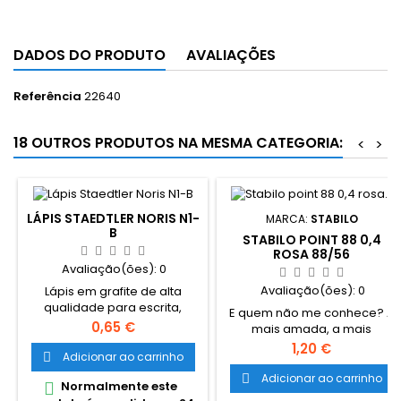
DADOS DO PRODUTO
AVALIAÇÕES
Referência
22640
18 OUTROS PRODUTOS NA MESMA CATEGORIA:
<
>
LÁPIS STAEDTLER NORIS N1-
MARCA:
STABILO
B
STABILO POINT 88 0,4
ROSA 88/56
Avaliação(ões):
0
Avaliação(ões):
0
Lápis em grafite de alta
qualidade para escrita,
E quem não me conhece? A
desenho e esboço. Ideal
Preço
0,65 €
mais amada, a mais
para utilizar na escola e no
procurada, a primeira e
Preço
1,20 €
escritório. Especialmente
Adicionar ao carrinho

única Point 88 da Stabilo.
resistente à quebra devido à
Indicada para desenhos
Adicionar ao carrinho

Normalmente este

super-mina. Até 5 graus
detalhados, traços precisos