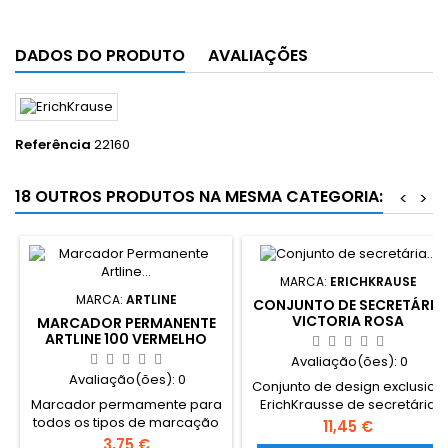
DADOS DO PRODUTO
AVALIAÇÕES
Referência
22160
18 OUTROS PRODUTOS NA MESMA CATEGORIA:
<
>
MARCA:
ERICHKRAUSE
MARCA:
ARTLINE
CONJUNTO DE SECRETÁRIA
VICTORIA ROSA
MARCADOR PERMANENTE
ARTLINE 100 VERMELHO
12MM
Avaliação(ões):
0
Avaliação(ões):
0
Conjunto de design exclusico
Marcador permamente para
ErichKrausse de secretária
todos os tipos de marcação
Victoria Comnstituido por um
Preço
11,45 €
permanente, de superfícies
suporte de secretária com 9
Preço
3,75 €