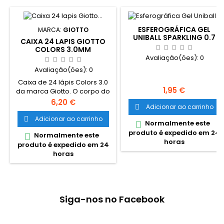
ESFEROGRÁFICA GEL
MARCA:
GIOTTO
UNIBALL SPARKLING 0.7
CAIXA 24 LAPIS GIOTTO
ROXO
COLORS 3.0MM
Avaliação(ões):
0
Avaliação(ões):
0
Caixa de 24 lápis Colors 3.0
Preço
1,95 €
da marca Giotto. O corpo do
lápis é hexagonal com
Preço
6,20 €
Adicionar ao carrinho

6,8mm, lacados à cor da
mina, apresentados em
Adicionar ao carrinho

Normalmente este

caixa de cartão com 12
produto é expedido em 24
Normalmente este

cores. Minas com diâmetro
horas
produto é expedido em 24
de 3,0mm, com cores vivas e
horas
intensas, resistentes, fáceis
de afiar, de qualidade
aceitável a um preço
reduzido. Com espaço para
escrever o nome.
Siga-nos no Facebook