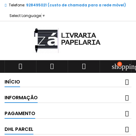
Telefone:
928495021 (custo de chamada para a rede móvel)
Select Language
▼
0



shoppin
INÍCIO
INFORMAÇÃO
PAGAMENTO
DHL PARCEL