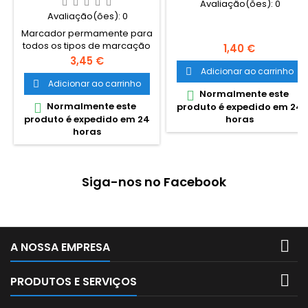
Avaliação(ões):
0
Avaliação(ões):
0
Marcador permamente para
todos os tipos de marcação
Preço
1,40 €
permanente, de superfícies
Preço
3,45 €
porosas como papelão e
Adicionar ao carrinho

madeira a superfícies não
Adicionar ao carrinho

Normalmente este

porosas como aço e vidro. O
Normalmente este

produto é expedido em 24
corpo largo e a
produto é expedido em 24
horas
ponta biselada de 12mm do
horas
Artline 100 tornam-o ideal
para todos os tipos de
marcação permanente onde
é necessária uma marcação
Siga-nos no Facebook
grande e em estilo negrito.

A NOSSA EMPRESA

PRODUTOS E SERVIÇOS