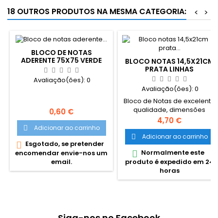
18 OUTROS PRODUTOS NA MESMA CATEGORIA:
<
>
BLOCO DE NOTAS
ADERENTE 75X75 VERDE
BLOCO NOTAS 14,5X21CM
INTENSO
PRATA LINHAS
Avaliação(ões):
0
Avaliação(ões):
0
Bloco de Notas de excelente
qualidade, dimensões
Preço
0,60 €
145x210cm, capa e
Preço
4,70 €
contracapa em Semi Pele.
Adicionar ao carrinho

Com 116 folhas, bolsa no
Adicionar ao carrinho

Esgotado, se pretender

interior da contracapa, fecho
Normalmente este

encomendar envie-nos um
com elástico. Bastante
produto é expedido em 24
email.
resistente e adequado para
horas
utilização diária.
Siga-nos no Facebook