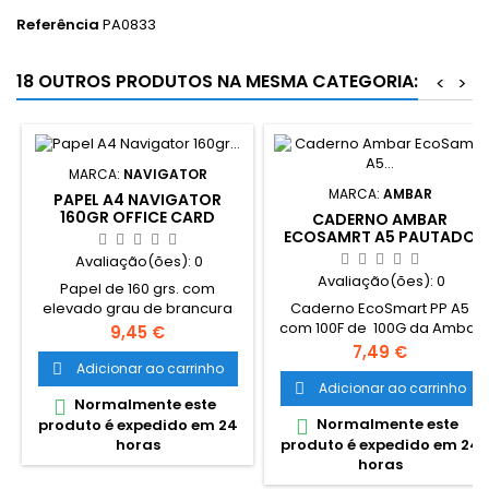
Referência
PA0833
18 OUTROS PRODUTOS NA MESMA CATEGORIA:
<
>
MARCA:
NAVIGATOR
MARCA:
AMBAR
PAPEL A4 NAVIGATOR
160GR OFFICE CARD
CADERNO AMBAR
ECOSAMRT A5 PAUTADO
100FL AZUL COBALTO
Avaliação(ões):
0
Avaliação(ões):
0
Papel de 160 grs. com
Caderno EcoSmart PP A5
elevado grau de brancura
com 100F de 100G da Ambar
da marca NAVIGATOR
Preço
9,45 €
com elástico Caderno
Adequado para
Preço
7,49 €
personalizável com um
imprimir documentos e
Adicionar ao carrinho

design ultra flexível que
folhetos de
Adicionar ao carrinho

Normalmente este

possibilita adicionar, retirar,
apresentação com
Normalmente este

produto é expedido em 24
reorganizar e reposicionar
qualidade superior.
produto é expedido em 24
horas
capa, contracapa, páginas e
horas
outros acessórios como por
exemplo separadores e