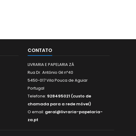
CONTATO
LIVRARIA E PAPELARIA ZÁ
Rua Dr. António Gil nº40
5450-017 Vila Pouca de Aguiar
Portugal
Telefone:
928495021 (custo de
chamada para a rede móvel)
O email:
geral@livraria-papelaria-
za.pt