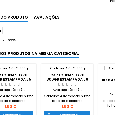
Po
 DO PRODUTO
AVALIAÇÕES
ia
PL0225
ROS PRODUTOS NA MESMA CATEGORIA:
RTOLINA 50X70
CARTOLINA 50X70
R ESTAMPADA 35
300GR ESTAMPADA 56
BLOCO
aliação(ões):
0
Avaliação(ões):
0
Av
ina estampada numa
Cartolina estampada numa
Bloco 
ce de excelente
face de excelente
folh
de da marca HEYDA.
qualidade da marca HEYDA.
Preço
Preço
1,60 €
1,60 €
inte
m x 50cm. 300gr.
70cm x 50cm. 300gr.
Adicionar ao
Adicionar ao