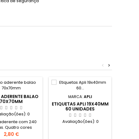
lítica de segurança
<
>
 ADERENTE BALAO
MARCA:
APLI
M
70X70MM
ETIQUETAS APLI 19X40MM
PAPEL
60 UNIDADES
50
aliação(ões):
0
Avaliação(ões):
0
Ava
aderente com 240
as. Quatro cores
nsas diferentes.
Preço
2,80 €