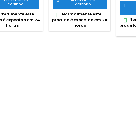

carrinho
carrinho

rmalmente este
Normalmente este

Nor

o é expedido em 24
produto é expedido em 24
produto
horas
horas