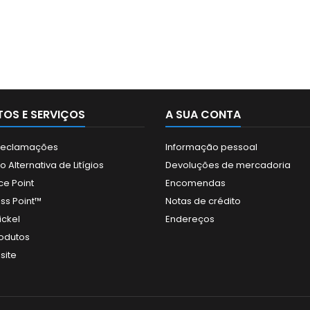
OS E SERVIÇOS
A SUA CONTA
 Reclamações
Informação pessoal
 Alternativa de Litígios
Devoluções de mercadoria
ce Point
Encomendas
ss Point™
Notas de crédito
ickel
Endereços
odutos
site