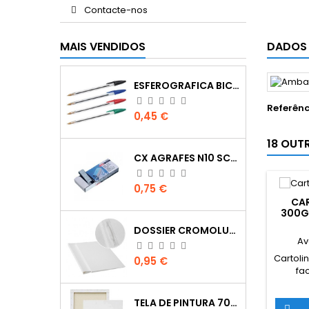
Contacte-nos
MAIS VENDIDOS
DADOS
ESFEROGRAFICA BIC CRISTAL
Referênc
Preço
0,45 €
18 OUT
CX AGRAFES N10 SCRIVA
Preço
0,75 €
CA
300G
DOSSIER CROMOLUX A4 COM FERRAGEM
Av
Cartol
Preço
0,95 €
fa
qualida
70c
TELA DE PINTURA 70X100