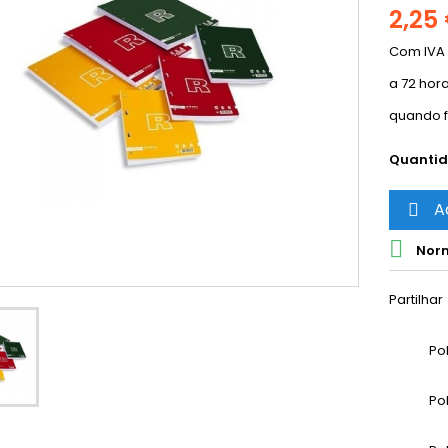
2,25
Com IVA
a 72 hor
quando f
Quanti
A


Norm
Partilhar
Po
Po