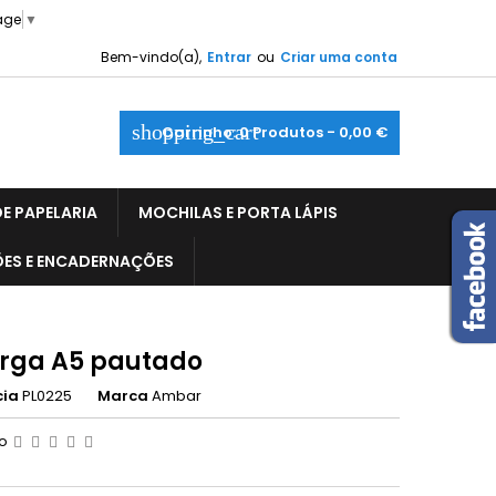
age
▼
Bem-vindo(a),
Entrar
ou
Criar uma conta
shopping_cart
Carrinho:
0
Produtos - 0,00 €
E PAPELARIA
MOCHILAS E PORTA LÁPIS
ÕES E ENCADERNAÇÕES
rga A5 pautado
cia
PL0225
Marca
Ambar
ão