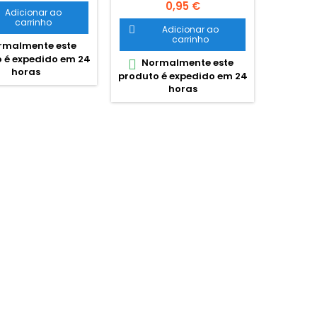
Preço
0,95 €
Adicionar ao
carrinho
Adicionar ao


carrinho
malmente este
 é expedido em 24
Normalmente este
Esgota


horas
produto é expedido em 24
encome
horas