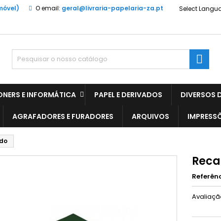
móvel)
O email:
geral@livraria-papelaria-za.pt
Select Langu

ONERS E INFORMÁTICA
PAPEL E DERIVADOS
DIVERSOS D
AGRAFADORES E FURADORES
ARQUIVOS
IMPRESS
do
Reca
Referên
Avaliaç