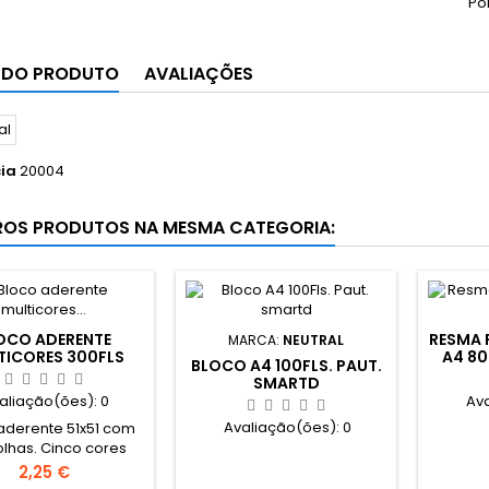
Po
 DO PRODUTO
AVALIAÇÕES
ia
20004
ROS PRODUTOS NA MESMA CATEGORIA:
OCO ADERENTE
RESMA 
MARCA:
NEUTRAL
TICORES 300FLS
A4 8
BLOCO A4 100FLS. PAUT.
51X51
SMARTD
aliação(ões):
0
Av
Avaliação(ões):
0
aderente 51x51 com
olhas. Cinco cores
s, amarelo, laranja,
Preço
2,25 €
e, rosa e salmão.