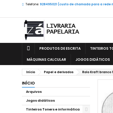
Telefone:
928495021 (custo de chamada para a rede 
PRODUTOS DE ESCRITA
TINTEIROS T
MÁQUINAS CALCULAR
JOGOS DIDÁTICOS
Início
Papel e derivados
Rolo Kraft branco 
INÍCIO
Arquivos
Jogos didáticos
Tinteiros Toners e informática