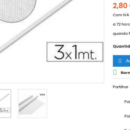
2,80
Com IVA
a 72 hor
quando f
Quanti
A


Norm
Partilhar
Po
Po