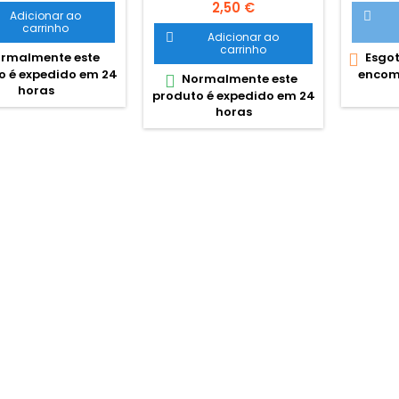
Preço
2,50 €
Adicionar ao

carrinho
Adicionar ao

carrinho
rmalmente este
Esgot

o é expedido em 24
encom
Normalmente este

horas
produto é expedido em 24
horas