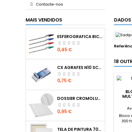
Contacte-nos
MAIS VENDIDOS
DADOS
ESFEROGRAFICA BIC CRISTAL
Referênc
Preço
0,45 €
18 OUT
CX AGRAFES N10 SCRIVA
Preço
0,75 €
BL
MUL
DOSSIER CROMOLUX A4 COM FERRAGEM
Av
Preço
0,95 €
Bloco 
300 f
intensa
TELA DE PINTURA 70X100
verd