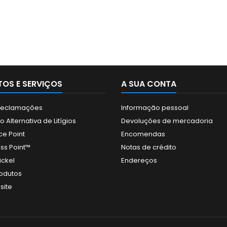
OS E SERVIÇOS
A SUA CONTA
 Reclamações
Informação pessoal
 Alternativa de Litígios
Devoluções de mercadoria
ce Point
Encomendas
ss Point™
Notas de crédito
ickel
Endereços
odutos
site