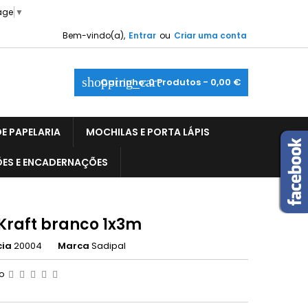
age
▼
Bem-vindo(a),
Entrar
ou
Criar uma conta
shopping_cart
Carrinho:
0
Produtos - 0,00 €
E PAPELARIA
MOCHILAS E PORTA LÁPIS
ÕES E ENCADERNAÇÕES
 Kraft branco 1x3m
cia
20004
Marca
Sadipal
ão