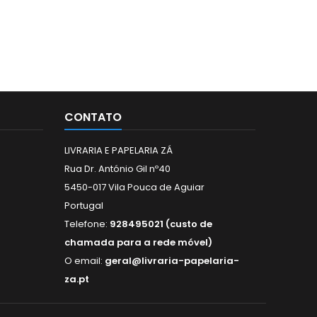
CONTATO
LIVRARIA E PAPELARIA ZÁ
Rua Dr. António Gil nº40
5450-017 Vila Pouca de Aguiar
Portugal
Telefone:
928495021 (custo de
chamada para a rede móvel)
O email:
geral@livraria-papelaria-
za.pt