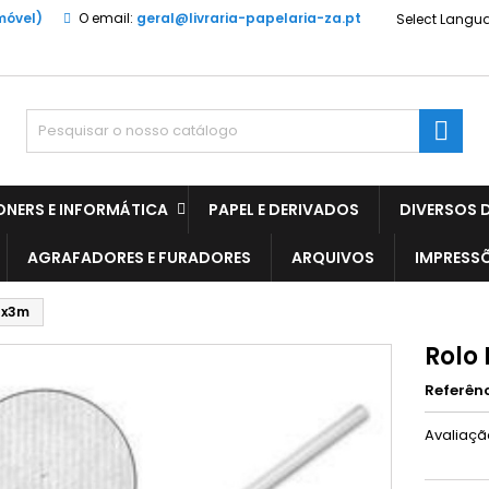
móvel)
O email:
geral@livraria-papelaria-za.pt
Select Langu

ONERS E INFORMÁTICA
PAPEL E DERIVADOS
DIVERSOS D
AGRAFADORES E FURADORES
ARQUIVOS
IMPRESS
1x3m
Rolo
Referên
Avaliaç