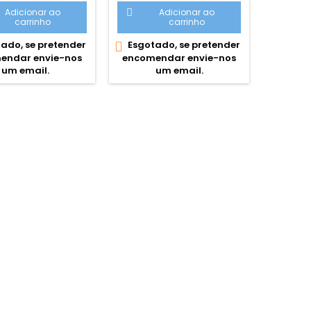
uma das seguintes cores:
Adicionar ao
Adicionar ao

carrinho
carrinho
Amarelo, Azul, Verde,

vermelho e laranja.
ado, se pretender
Esgotado, se pretender

endar envie-nos
encomendar envie-nos
Nor

um email.
um email.
produto