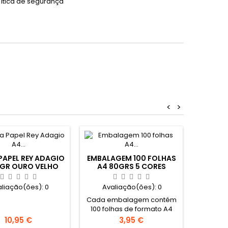
lítica de segurança
<
>
PAPEL REY ADAGIO
EMBALAGEM 100 FOLHAS
0GR OURO VELHO
A4 80GRS 5 CORES
ETIQUET
INTENSAS
6
aliação(ões):
0
Avaliação(ões):
0
Ava
Cada embalagem contém
100 folhas de formato A4
80grs com 5 Cores
Preço
Preço
10,95 €
3,95 €
intensas. 20 folhas de cada