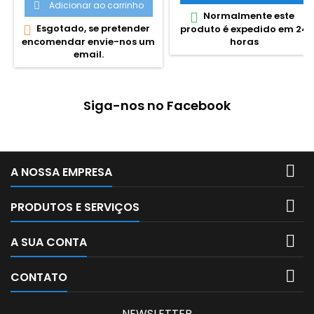
nas novas tendências
Adicionar ao carrinho

Normalmente este

Esgotado, se pretender

produto é expedido em 24
encomendar envie-nos um
horas
email.
Siga-nos no Facebook

A NOSSA EMPRESA

PRODUTOS E SERVIÇOS

A SUA CONTA

CONTATO
NEWSLETTER