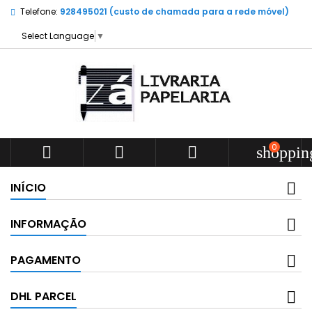
Telefone:
928495021 (custo de chamada para a rede móvel)
Select Language
▼
0



shoppin
INÍCIO
INFORMAÇÃO
PAGAMENTO
DHL PARCEL