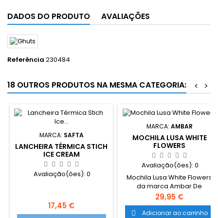
DADOS DO PRODUTO
AVALIAÇÕES
Referência
230484
18 OUTROS PRODUTOS NA MESMA CATEGORIA:
<
>
MARCA:
AMBAR
MARCA:
SAFTA
MOCHILA LUSA WHITE
FLOWERS
LANCHEIRA TÉRMICA STICH
ICE CREAM
Avaliação(ões):
0
Avaliação(ões):
0
Mochila Lusa White Flowers
da marca Ambar De
excelente qualidade com
Preço
29,95 €
alças reforçadas. Ideal para
Preço
17,45 €
jovens autênticas inspiradas
Adicionar ao carrinho
