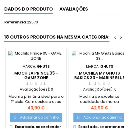
DADOS DO PRODUTO
AVALIAÇÕES
Referência
22570
18 OUTROS PRODUTOS NA MESMA CATEGORIA:
<
>
MARCA:
GHUTS
MARCA:
GHUTS
MOCHILA PRINCE 05 -
MOCHILA MY GHUTS
GAME ZONE
BASICS 33 - MARINE BLUE
Avaliação(ões):
0
Avaliação(ões):
0
Mochila primária ideal para o
Mochila de excelente
1º ciclo. Com costas e asas
qualidade da marca
ergonómicas, apoio lombar
portuguesa Ghuts. Design
Preço
Preço
43,90 €
42,90 €
extra para melhor conforto,
exclusivo concebido pela
bolsa com rede na lateral e
ghuts. Modelo clássico e
Adicionar ao carrinho
Adicionar ao carrinho


preparada para adaptar
intemporal ideal para uma
Esgotado, se pretender
Esgotado, se pretender


trolley (adquirido à parte).
utilização casual, em viagem