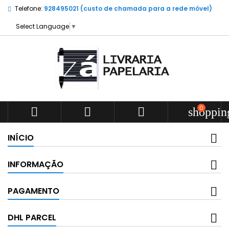
Telefone:
928495021 (custo de chamada para a rede móvel)
Select Language
▼
0



shoppin
INÍCIO
INFORMAÇÃO
PAGAMENTO
DHL PARCEL