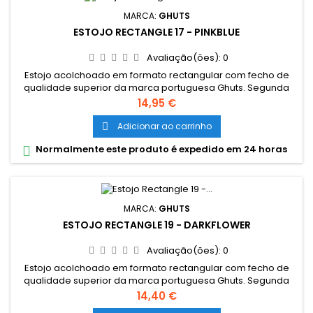
MARCA:
GHUTS
ESTOJO RECTANGLE 17 - PINKBLUE
Avaliação(ões):
0
Estojo acolchoado em formato rectangular com fecho de
qualidade superior da marca portuguesa Ghuts. Segunda
bolsa interior que também encerra com fecho. Com pala
Preço
14,95 €
interior com elásticos para guardar canetas, lápis e outros
materiais. Alcachoado na parte superior e inferior que
Adicionar ao carrinho

protege os materiais no interior. Dimensões: 22,5 x 5,5 x 9 cm
Normalmente este produto é expedido em 24 horas

Material:...
MARCA:
GHUTS
ESTOJO RECTANGLE 19 - DARKFLOWER
Avaliação(ões):
0
Estojo acolchoado em formato rectangular com fecho de
qualidade superior da marca portuguesa Ghuts. Segunda
bolsa interior que também encerra com fecho. Com pala
Preço
14,40 €
interior com elásticos para guardar canetas, lápis e outros