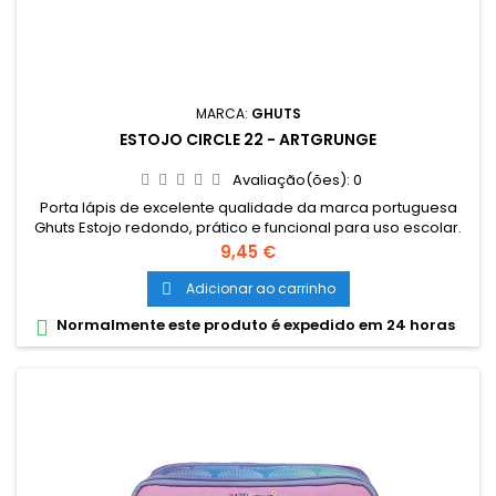
MARCA:
GHUTS
ESTOJO CIRCLE 22 - ARTGRUNGE
Avaliação(ões):
0
Porta lápis de excelente qualidade da marca portuguesa
Ghuts Estojo redondo, prático e funcional para uso escolar.
Dimensões: 22,5 x 6 x 6 cm Características: Polyester 600D;
Preço
9,45 €
Fecho e cursor certificados YKK
Adicionar ao carrinho

Normalmente este produto é expedido em 24 horas
