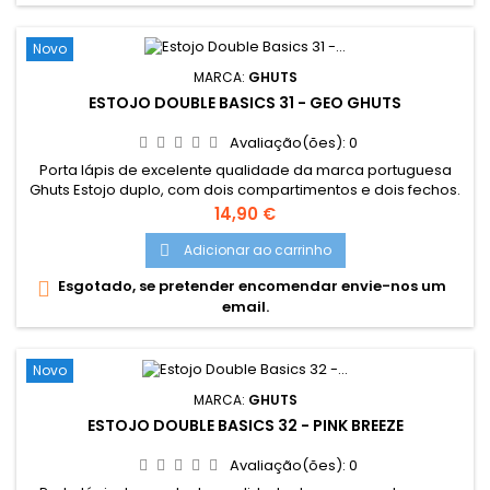
Novo
MARCA:
GHUTS
ESTOJO DOUBLE BASICS 31 - GEO GHUTS
Avaliação(ões):
0
Porta lápis de excelente qualidade da marca portuguesa
Ghuts Estojo duplo, com dois compartimentos e dois fechos.
Dimensões: 20,5 x 9,5 x 8 cm Características: Polyester 600D;
Preço
14,90 €
Fechos e cursor certificados YKK
Adicionar ao carrinho

Esgotado, se pretender encomendar envie-nos um

email.
Novo
MARCA:
GHUTS
ESTOJO DOUBLE BASICS 32 - PINK BREEZE
Avaliação(ões):
0