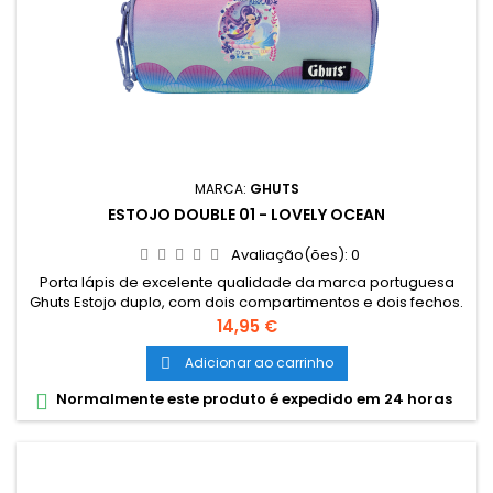
MARCA:
GHUTS
ESTOJO DOUBLE 01 - LOVELY OCEAN
Avaliação(ões):
0
Porta lápis de excelente qualidade da marca portuguesa
Ghuts Estojo duplo, com dois compartimentos e dois fechos.
Dimensões: 20,5 x 9,5 x 8 cm Características: Polyester 600D;
Preço
14,95 €
Fechos e cursor certificados YKK
Adicionar ao carrinho

Normalmente este produto é expedido em 24 horas
