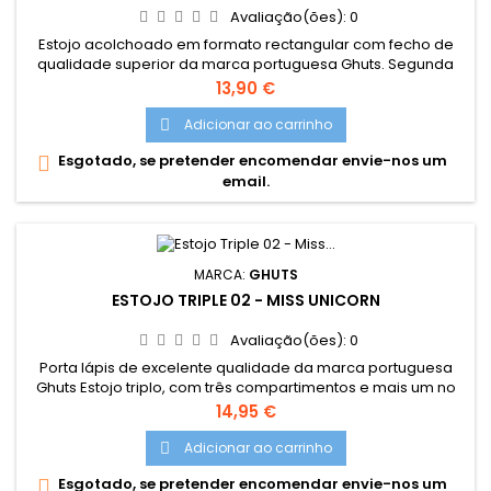
Avaliação(ões):
0
Estojo acolchoado em formato rectangular com fecho de
qualidade superior da marca portuguesa Ghuts. Segunda
bolsa interior que também encerra com fecho. Com pala
Preço
13,90 €
interior com elásticos para guardar canetas, lápis e outros
materiais. Alcachoado na parte superior e inferior que
Adicionar ao carrinho

protege os materiais no interior. Dimensões: 22,5 x 5,5 x 9 cm
Esgotado, se pretender encomendar envie-nos um

Material:...
email.
MARCA:
GHUTS
ESTOJO TRIPLE 02 - MISS UNICORN
Avaliação(ões):
0
Porta lápis de excelente qualidade da marca portuguesa
Ghuts Estojo triplo, com três compartimentos e mais um no
fecho interior. Dimensões: 22,5 x 11 x 5 cm Características:
Preço
14,95 €
Polyester 600D; Fechos e cursor certificados YKK
Adicionar ao carrinho

Esgotado, se pretender encomendar envie-nos um
