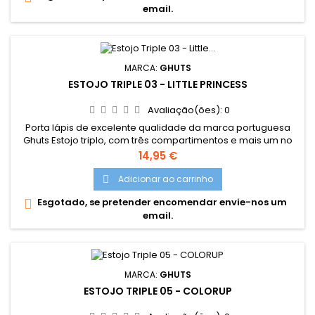
email.
MARCA:
GHUTS
ESTOJO TRIPLE 03 - LITTLE PRINCESS
Avaliação(ões):
0
Porta lápis de excelente qualidade da marca portuguesa
Ghuts Estojo triplo, com três compartimentos e mais um no
fecho interior. Dimensões: 22,5 x 11 x 5 cm Características:
Preço
14,95 €
Polyester 600D; Fechos e cursor certificados YKK
Adicionar ao carrinho

Esgotado, se pretender encomendar envie-nos um

email.
MARCA:
GHUTS
ESTOJO TRIPLE 05 - COLORUP