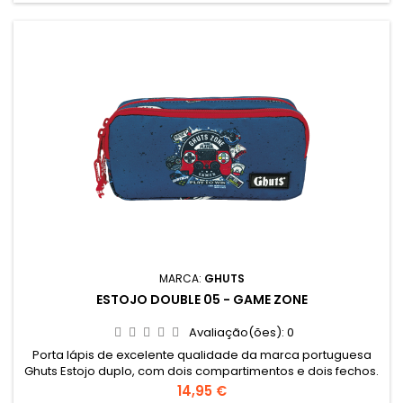
MARCA:
GHUTS
ESTOJO DOUBLE 05 - GAME ZONE
Avaliação(ões):
0
Porta lápis de excelente qualidade da marca portuguesa
Ghuts Estojo duplo, com dois compartimentos e dois fechos.
Dimensões: 20,5 x 9,5 x 8 cm Características: Polyester 600D;
Preço
14,95 €