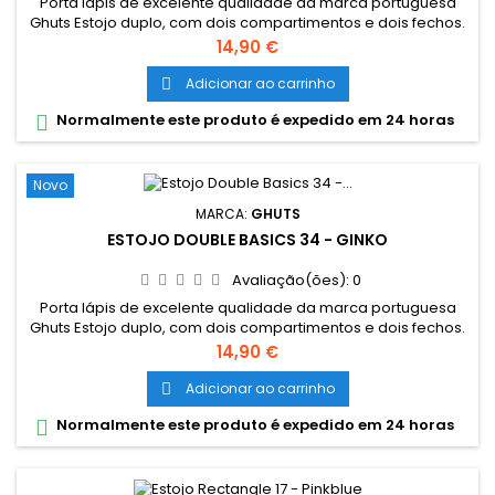
Porta lápis de excelente qualidade da marca portuguesa
Ghuts Estojo duplo, com dois compartimentos e dois fechos.
Dimensões: 20,5 x 9,5 x 8 cm Características: Polyester 600D;
Preço
14,90 €
Fechos e cursor certificados YKK
Adicionar ao carrinho

Normalmente este produto é expedido em 24 horas

Novo
MARCA:
GHUTS
ESTOJO DOUBLE BASICS 34 - GINKO
Avaliação(ões):
0
Porta lápis de excelente qualidade da marca portuguesa
Ghuts Estojo duplo, com dois compartimentos e dois fechos.
Dimensões: 20,5 x 9,5 x 8 cm Características: Polyester 600D;
Preço
14,90 €
Fechos e cursor certificados YKK
Adicionar ao carrinho

Normalmente este produto é expedido em 24 horas
