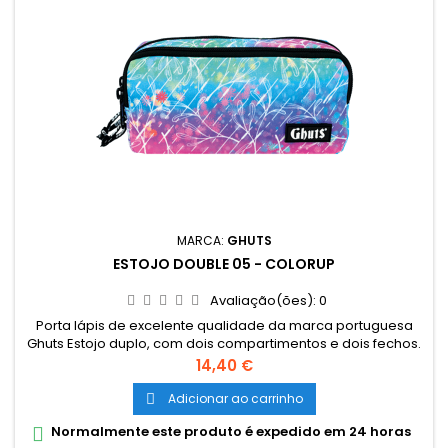
MARCA:
GHUTS
ESTOJO DOUBLE 05 - COLORUP
Avaliação(ões):
0
Porta lápis de excelente qualidade da marca portuguesa
Ghuts Estojo duplo, com dois compartimentos e dois fechos.
Dimensões: 20,5 x 9,5 x 8 cm Características: Polyester 600D;
Preço
14,40 €
Fechos e cursor certificados YKK
Adicionar ao carrinho

Normalmente este produto é expedido em 24 horas
