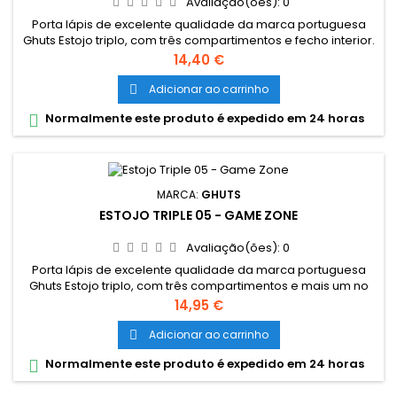
Avaliação(ões):
0
Porta lápis de excelente qualidade da marca portuguesa
Ghuts Estojo triplo, com três compartimentos e fecho interior.
Dimensões: 22,5 x 12 x 5 cm Características: Polyester 600D;
Preço
14,40 €
Fechos e cursor certificados YKK
Adicionar ao carrinho

Normalmente este produto é expedido em 24 horas

MARCA:
GHUTS
ESTOJO TRIPLE 05 - GAME ZONE
Avaliação(ões):
0
Porta lápis de excelente qualidade da marca portuguesa
Ghuts Estojo triplo, com três compartimentos e mais um no
fecho interior. Dimensões: 22,5 x 11 x 5 cm Características:
Preço
14,95 €
Polyester 600D; Fechos e cursor certificados YKK
Adicionar ao carrinho

Normalmente este produto é expedido em 24 horas
