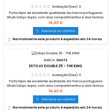
Avaliação(ões):
0
Porta lápis de excelente qualidade da marca portuguesa
Ghuts Estojo duplo, com dois compartimentos e dois fechos.
Dimensões: 20,5 x 9,5 x 8 cm Características: Polyester 600D;
Preço
14,40 €
Fechos e cursor certificados YKK
Adicionar ao carrinho

Normalmente este produto é expedido em 24 horas

MARCA:
GHUTS
ESTOJO DOUBLE 25 - THE KING
Avaliação(ões):
0
Porta lápis de excelente qualidade da marca portuguesa
Ghuts Estojo duplo, com dois compartimentos e dois fechos.
Dimensões: 20,5 x 9,5 x 8 cm Características: Polyester 600D;
Preço
14,40 €
Fechos e cursor certificados YKK
Adicionar ao carrinho

Normalmente este produto é expedido em 24 horas
