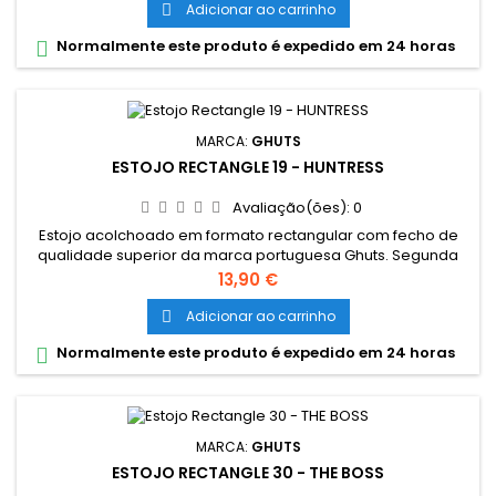
materiais. Alcachoado na parte superior e inferior que
Adicionar ao carrinho

protege os materiais no interior. Dimensões: 22,5 x 5,5 x 9 cm
Normalmente este produto é expedido em 24 horas

Material:...
MARCA:
GHUTS
ESTOJO RECTANGLE 19 - HUNTRESS
Avaliação(ões):
0
Estojo acolchoado em formato rectangular com fecho de
qualidade superior da marca portuguesa Ghuts. Segunda
bolsa interior que também encerra com fecho. Com pala
Preço
13,90 €
interior com elásticos para guardar canetas, lápis e outros
materiais. Alcachoado na parte superior e inferior que
Adicionar ao carrinho

protege os materiais no interior. Dimensões: 22,5 x 5,5 x 9 cm
Normalmente este produto é expedido em 24 horas

Material:...
MARCA:
GHUTS
ESTOJO RECTANGLE 30 - THE BOSS