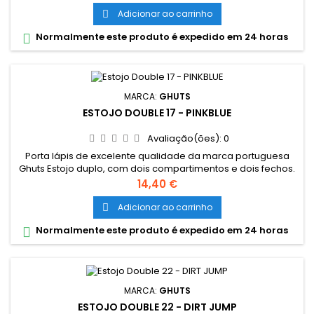
Fechos e cursor certificados YKK
Adicionar ao carrinho

Normalmente este produto é expedido em 24 horas

MARCA:
GHUTS
ESTOJO DOUBLE 17 - PINKBLUE
Avaliação(ões):
0
Porta lápis de excelente qualidade da marca portuguesa
Ghuts Estojo duplo, com dois compartimentos e dois fechos.
Dimensões: 20,5 x 9,5 x 8 cm Características: Polyester 600D;
Preço
14,40 €
Fechos e cursor certificados YKK
Adicionar ao carrinho

Normalmente este produto é expedido em 24 horas

MARCA:
GHUTS
ESTOJO DOUBLE 22 - DIRT JUMP