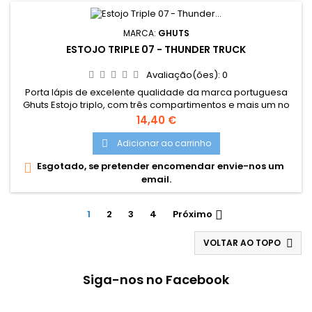
MARCA:
GHUTS
ESTOJO TRIPLE 07 - THUNDER TRUCK
Avaliação(ões):
0
Porta lápis de excelente qualidade da marca portuguesa
Ghuts Estojo triplo, com três compartimentos e mais um no
fecho interior. Dimensões: 22,5 x 11 x 5 cm Características:
Preço
14,40 €
Polyester 600D; Fechos e cursor certificados YKK
Adicionar ao carrinho

Esgotado, se pretender encomendar envie-nos um

email.
1
2
3
4
Próximo

VOLTAR AO TOPO

Siga-nos no Facebook