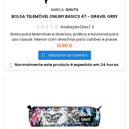
MARCA:
GHUTS
BOLSA TELEMÓVEL ONLINY BASICS 47 - GRAVEL GREY
Avaliação(ões):
0
Bolsa para telemóvel e diversos, prática e funcional para
uso casual. Interior com divisórias para cartões e passe
escolar, bolsa exterior com fecho e cordão removível.
Preço
13,90 €
Dimensões: • 9,5 x 18 x 2 cm Material: • Polyester 600D• Fechos
e cursor certificados YKK PVP Recomendado: • 14,90 €
Adicionar ao carrinho

Normalmente este produto é expedido em 24 horas
