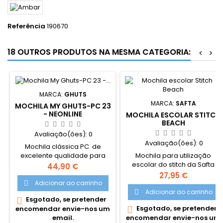
Referência
190670
18 OUTROS PRODUTOS NA MESMA CATEGORIA:
<
>
MARCA:
GHUTS
MARCA:
SAFTA
MOCHILA MY GHUTS-PC 23
- NEONLINE
MOCHILA ESCOLAR STITCH
BEACH
Avaliação(ões):
0
Avaliação(ões):
0
Mochila clássica PC de
Mochila para utilização
excelente qualidade para
escolar do stitch da Safta
utilização escolar, viagem ou
Preço
44,90 €
Com fecho de dupla
casual. Com compartimento
Preço
27,95 €
abertura na bolsa principal.
almofadado para
Adicionar ao carrinho

Segunda bolda frontal
computador portátil e bolsa
Adicionar ao carrinho

Esgotado, se pretender

menor. Com pega de mão.
lateral com elástico.
Esgotado, se pretender

encomendar envie-nos um
Alças e costas reforçadas e
Resistente para uso diário
encomendar envie-nos um
email.
almofadadas Dimensões:
intensivo com costas e asas