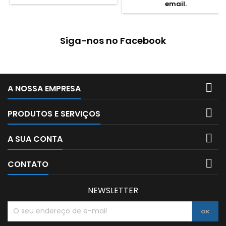
email.
330x150x420 mm
ergonómicas para melhor
conforto. Dimensões: 32,5 x 41
x 14,5 cm Material: Polyester
600D Fechos e cursor
Siga-nos no Facebook
certificados YKK Costas...

A NOSSA EMPRESA

PRODUTOS E SERVIÇOS

A SUA CONTA

CONTATO
NEWSLETTER