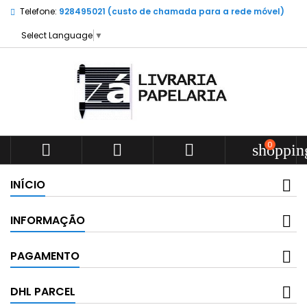
Telefone:
928495021 (custo de chamada para a rede móvel)
Select Language
▼
0



shoppin
INÍCIO
INFORMAÇÃO
PAGAMENTO
DHL PARCEL