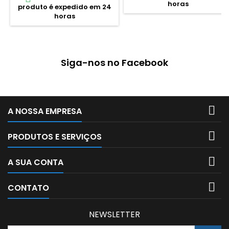
horas
aprendizagem das crianças.
produto é expedido em 24
funções de corrida
Contituido por 100 peças. Este
horas
emocionantes e detalhadas,
jogo matemático melhora a
incluindo pneus traseiros
aprendizagem intelectual, a
grandes, cockpit para
psicomotricidade fina, e a
condutor com tejadilho que
coordenação
levanta e um esquema de
visual/motora....
Siga-nos no Facebook
cores roxo com chamas...

A NOSSA EMPRESA

PRODUTOS E SERVIÇOS

A SUA CONTA

CONTATO
NEWSLETTER