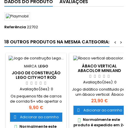
DADOS DO PRODUTO
AVALIAÇÕES
Referência
22702
18 OUTROS PRODUTOS NA MESMA CATEGORIA:
<
>
ÁBACO VERTICAL
MARCA:
LEGO
ABACOLOR MINILAND
JOGO DE CONSTRUÇÃO
LEGO CITY HOT ROD
Avaliação(ões):
0
Avaliação(ões):
0
Jogo didático constituido por
um ábaco vertical. Ábaco
Os pequenos fãs de carros
formado por 5 colunas e
Preço
23,90 €
de corrida 5+ vão apertar o
com peças de formas e
cinto e participar em ação
Preço
9,90 €
cores. Acompanhado de um
Adicionar ao carrinho

de corridas velozes com o
pequeno manual com
LEGO® City Hot Rod (60485).
Adicionar ao carrinho

Normalmente este

atividades para exercitar a
Este kit de construção de um
produto é expedido em 24
identificação e a
Normalmente este

modelo de carro inclui