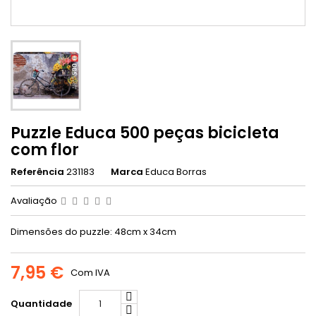
Puzzle Educa 500 peças bicicleta
com flor
Referência
231183
Marca
Educa Borras
Avaliação
Dimensões do puzzle: 48cm x 34cm
7,95 €
Com IVA
Quantidade