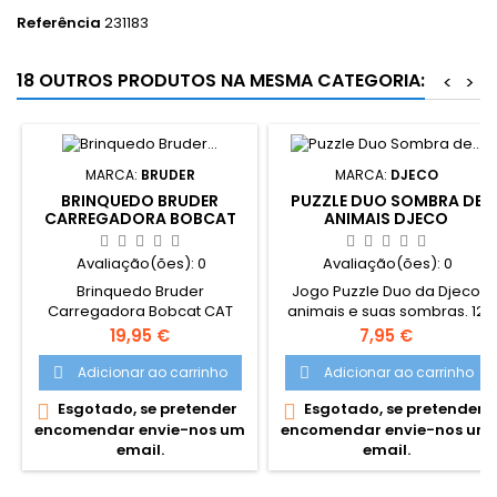
Referência
231183
18 OUTROS PRODUTOS NA MESMA CATEGORIA:
<
>
MARCA:
BRUDER
MARCA:
DJECO
BRINQUEDO BRUDER
PUZZLE DUO SOMBRA DE
CARREGADORA BOBCAT
ANIMAIS DJECO
CAT
Avaliação(ões):
0
Avaliação(ões):
0
Brinquedo Bruder
Jogo Puzzle Duo da Djeco
Carregadora Bobcat CAT
animais e suas sombras. 12
Como no original, o modelo
Puzzles de animais.
Preço
Preço
19,95 €
7,95 €
BRUDER da mini carregadora
Recomendado para idades
CAT apresenta um braço de
superiores a dois anos.
Adicionar ao carrinho
Adicionar ao carrinho


carregamento funcional.
Esgotado, se pretender
Esgotado, se pretender


Recomendado para
encomendar envie-nos um
encomendar envie-nos um
crianças com idade superior
email.
email.
a 3 anos.