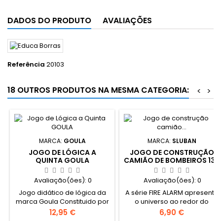
DADOS DO PRODUTO
AVALIAÇÕES
Referência
20103
18 OUTROS PRODUTOS NA MESMA CATEGORIA:
<
>
MARCA:
GOULA
MARCA:
SLUBAN
JOGO DE LÓGICA A
JOGO DE CONSTRUÇÃO
QUINTA GOULA
CAMIÃO DE BOMBEIROS 136
PCS SLUBAN
Avaliação(ões):
0
Avaliação(ões):
0
Jogo didático de lógica da
A série FIRE ALARM apresenta
marca Goula Constituido por
o universo ao redor do
9 Peças em Madeira, um
Mundo dos Bombeiros de
Preço
Preço
12,95 €
6,90 €
base de Jogo e 30 Cartas
uma forma lúdica e permite