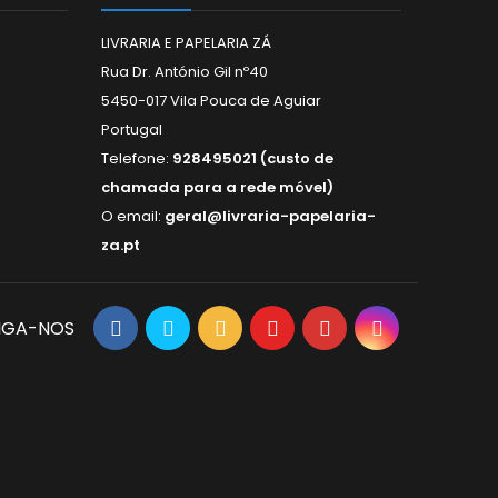
LIVRARIA E PAPELARIA ZÁ
Rua Dr. António Gil nº40
5450-017 Vila Pouca de Aguiar
Portugal
Telefone:
928495021 (custo de
chamada para a rede móvel)
O email:
geral@livraria-papelaria-
za.pt
IGA-NOS