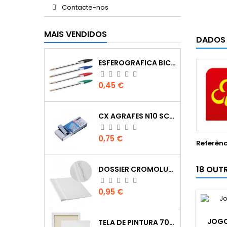
Contacte-nos
MAIS VENDIDOS
DADOS
ESFEROGRAFICA BIC CRISTAL
Preço
0,45 €
CX AGRAFES N10 SCRIVA
Preço
0,75 €
Referênc
18 OUT
DOSSIER CROMOLUX A4 COM FERRAGEM
Preço
0,95 €
JOGO
TELA DE PINTURA 70X100