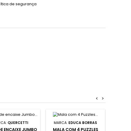
lítica de segurança
<
>
RCA:
QUERCETTI
MARCA:
EDUCA BORRAS
M
E ENCAIXE JUMBO
MALA COM 4 PUZZLES