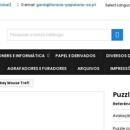
móvel)
O email:
geral@livraria-papelaria-za.pt
Select Langu

ONERS E INFORMÁTICA
PAPEL E DERIVADOS
DIVERSOS D
AGRAFADORES E FURADORES
ARQUIVOS
IMPRESS
key Mouse Trefl
Puzz
Referên
Avaliaç
Puzzle c