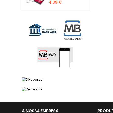
Preço
4,39 €
A NOSSA EMPRESA
PRODUT