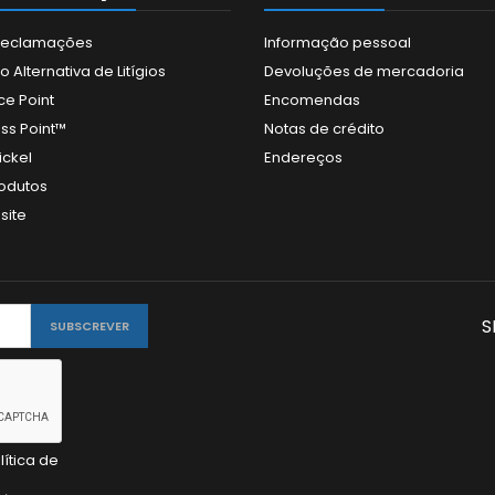
 Reclamações
Informação pessoal
 Alternativa de Litígios
Devoluções de mercadoria
ce Point
Encomendas
ss Point™
Notas de crédito
ickel
Endereços
odutos
site
S
lítica de