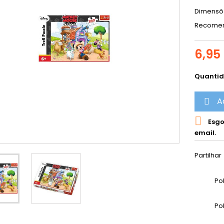
Dimensõe
Recomend
6,95
Quanti
A


Esgo
email.
Partilhar
Po
Po