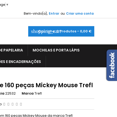
age
▼
Bem-vindo(a),
Entrar
ou
Criar uma conta
shopping_cart
Carrinho:
0
Produtos - 0,00 €
E PAPELARIA
MOCHILAS E PORTA LÁPIS
ÕES E ENCADERNAÇÕES
le 160 peças Mickey Mouse Trefl
cia
22532
Marca
Trefl
ão
om 160 peças Mickey Mouse da marca Trefl