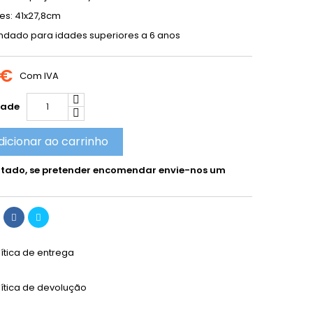
s: 41x27,8cm
ado para idades superiores a 6 anos
 €
Com IVA
dade
dicionar ao carrinho
tado, se pretender encomendar envie-nos um
lítica de entrega
lítica de devolução