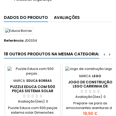
DADOS DO PRODUTO
AVALIAÇÕES
Referência
JD0334
18 OUTROS PRODUTOS NA MESMA CATEGORIA:
<
>
MARCA:
LEGO
MARCA:
EDUCA BORRAS
JOGO DE CONSTRUÇÃO
LEGO CARRINHA DE
PUZZLE EDUCA COM 500
TRANSPORTE DE
PEÇAS SISTEMA SOLAR
PRISIONEIROS DA POLÍCIA
Avaliação(ões):
0
Avaliação(ões):
0
Prepare-se para as
Puzzle Educa com 500 peças
emocionantes aventuras de
sistema solar Dimensões:
fuga da prisão com o set
Preço
19,90 €