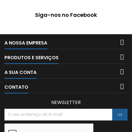
minutos, ou aplicando em
ambos os lados com um
mais aberto 20 minutos a
Siga-nos no Facebook
20º....

A NOSSA EMPRESA

PRODUTOS E SERVIÇOS

A SUA CONTA

CONTATO
NEWSLETTER