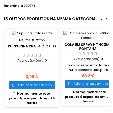
Referência
230741
18 OUTROS PRODUTOS NA MESMA CATEGORIA:
<
>
MARCA:
GIOTTO
COLA EM SPRAY HT 400ML
PURPURINA PRATA GIOTTO
FONTANA
Avaliação(ões):
0
Avaliação(ões):
0
Spray adesivo extra forte e
muito concentrada para
superficies ásperas ou
Preço
9,90 €
Preço
0,95 €
suaves de colagem
instantanea. É um adesivo
Adicionar ao carrinho

Adicionar ao carrinho

baseado em estireno e
Normalmente este

butadieno, o qual apresenta
Normalmente este

produto é expedido em 24
uma alta inicial tack-free,
produto é expedido em 24
horas
pode ser usado aplicando o
horas
produto de um lado e cola
praticamente dentro de 1-2