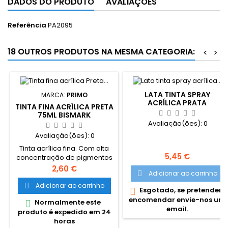
DADOS DO PRODUTO
AVALIAÇÕES
Referência
PA2095
18 OUTROS PRODUTOS NA MESMA CATEGORIA:
<
>
LATA TINTA SPRAY
MARCA:
PRIMO
ACRÍLICA PRATA
TINTA FINA ACRÍLICA PRETA
METALIZADA PRATA 400ML
75ML BISMARK
Avaliação(ões):
0
Avaliação(ões):
0
Tinta acrílica fina. Com alta
Preço
5,45 €
concentração de pigmentos
e elevada opacidade, após
Preço
2,60 €
Adicionar ao carrinho

secagem fica
completamente
Adicionar ao carrinho

Esgotado, se pretender

permanente. De aplicação
encomendar envie-nos um
Normalmente este

fácil na generalidade das
email.
produto é expedido em 24
superfícies, de efeito
horas
consistente e elástico, cores