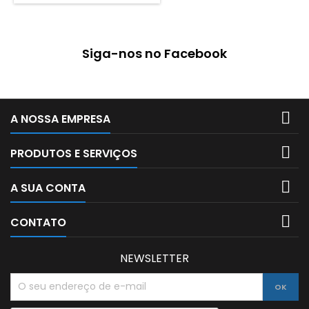
vívidas, resistentes e
agradáveis ao toque. São
necessárias 24 horas para
secagem completa e eficaz
Siga-nos no Facebook
Tubo com 75ml

A NOSSA EMPRESA

PRODUTOS E SERVIÇOS

A SUA CONTA

CONTATO
NEWSLETTER