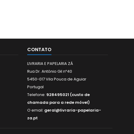
CONTATO
LIVRARIA E PAPELARIA ZÁ
Rua Dr. António Gil nº40
5450-017 Vila Pouca de Aguiar
Portugal
Telefone:
928495021 (custo de
chamada para a rede móvel)
O email:
geral@livraria-papelaria-
za.pt