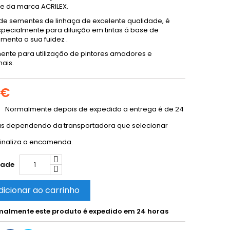
e da marca ACRILEX.
 de sementes de linhaça de excelente qualidade, é
pecialmente para diluição em tintas á base de
umenta a sua fuidez .
nte para utilização de pintores amadores e
nais.
 €
Normalmente depois de expedido a entrega é de 24
as dependendo da transportadora que selecionar
inaliza a encomenda.
dade
dicionar ao carrinho
almente este produto é expedido em 24 horas