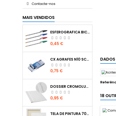
Contacte-nos
MAIS VENDIDOS
ESFEROGRAFICA BIC CRISTAL
Preço
0,45 €
DADOS
CX AGRAFES N10 SCRIVA
Preço
0,75 €
Referênc
DOSSIER CROMOLUX A4 COM FERRAGEM
18 OUT
Preço
0,95 €
TELA DE PINTURA 70X100