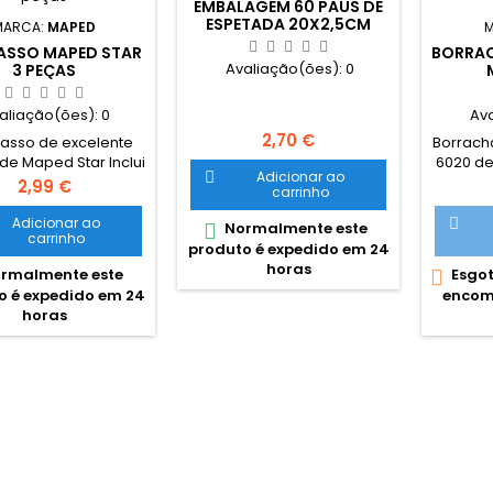
EMBALAGEM 60 PAUS DE
ESPETADA 20X2,5CM
MARCA:
MAPED
M
NATURAL MEYCO
SSO MAPED STAR
BORRAC
Avaliação(ões):
0
3 PEÇAS
aliação(ões):
0
Av
Preço
2,70 €
sso de excelente
Borrach
de Maped Star Inclui
6020 de
Adicionar ao

tojo, compasso,
a baix
Preço
2,99 €
carrinho
ador e estojo com
61
s de substituição.
Borr
Adicionar ao

Normalmente este

carrinho
plástico
produto é expedido em 24
abrasi
horas
rmalmente este
Esgot

apagar 
o é expedido em 24
encom
múltipl
horas
danif
borrach
que no
são m
das