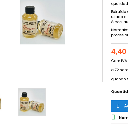
qualidad
Extraído
usado es
óleos, a
Normalme
profissio
4,40
Com IVA
a 72 hor
quando f
Quanti
A


Norm