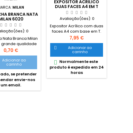
EXPOSITOR ACRÍLICO
CONJUN
DUAS FACES A4 EM T
ALFAN
ARCA:
MILAN
HA BRANCA NATA
Avaliação(ões):
0
Ava
MILAN 6020
Expositor Acrílico com duas
Escanti
aliação(ões):
0
faces A4 com base em T.
númer
Porta folhetos para folhas
máximo
Preço
7,95 €
a Nata Branca Milan
de tamanho A4.
réguas d
 grande qualidade
de 
Adicionar ao


o custo. Medidas:
Preço
0,70 €
carrinho
diferent
mmx21mmx11mm
Idea
acha branca de
Adicionar ao
Normalmente este
Nor


perf
carrinho
 mole, versátil, não
produto é expedido em 24
produto
va. Adequada para
horas
ado, se pretender
traços de lápis em
endar envie-nos
as superfícies sem
um email.
icar. As clássicas
as da qualidade a
s habituou a MILAN
uito conhecidas e
 mais vendidas.