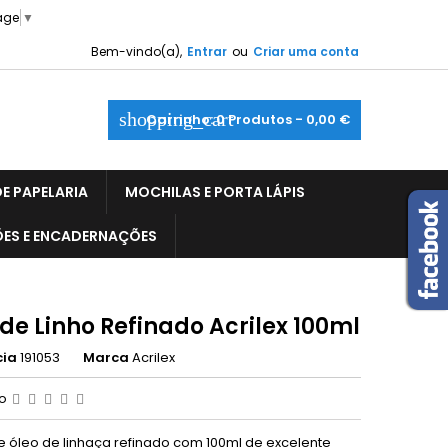
age
▼
Bem-vindo(a),
Entrar
ou
Criar uma conta
shopping_cart
Carrinho:
0
Produtos - 0,00 €
E PAPELARIA
MOCHILAS E PORTA LÁPIS
ÕES E ENCADERNAÇÕES
de Linho Refinado Acrilex 100ml
cia
191053
Marca
Acrilex
ão
e óleo de linhaça refinado com 100ml de excelente