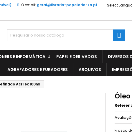
móvel)
O email:
geral@livraria-papelaria-za.pt
Select Langu

ONERS E INFORMÁTICA
PAPEL E DERIVADOS
DIVERSOS D
AGRAFADORES E FURADORES
ARQUIVOS
IMPRESS
Refinado Acrilex 100ml
Óleo 
Referên
Avaliaç
Frasco d