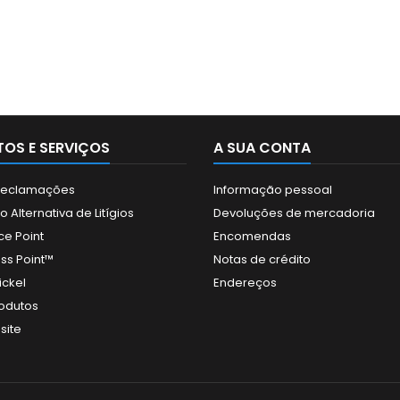
OS E SERVIÇOS
A SUA CONTA
 Reclamações
Informação pessoal
 Alternativa de Litígios
Devoluções de mercadoria
ce Point
Encomendas
ss Point™
Notas de crédito
ickel
Endereços
odutos
site