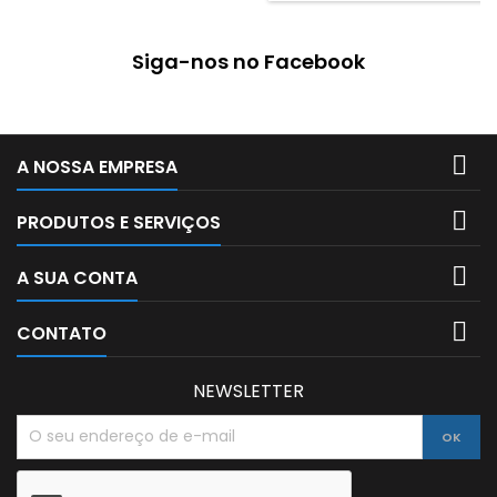
agradáveis ao toque. São
necessárias 24 horas para
secagem completa e eficaz
Siga-nos no Facebook
Tubo com 75ml

A NOSSA EMPRESA

PRODUTOS E SERVIÇOS

A SUA CONTA

CONTATO
NEWSLETTER