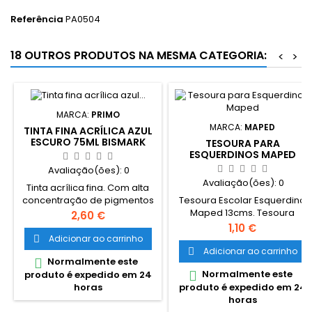
Referência
PA0504
18 OUTROS PRODUTOS NA MESMA CATEGORIA:
<
>
MARCA:
PRIMO
MARCA:
MAPED
TINTA FINA ACRÍLICA AZUL
ESCURO 75ML BISMARK
TESOURA PARA
ESQUERDINOS MAPED
Avaliação(ões):
0
Avaliação(ões):
0
Tinta acrílica fina. Com alta
Tesoura Escolar Esquerdino
concentração de pigmentos
Maped 13cms. Tesoura
e elevada opacidade, após
Preço
2,60 €
escolar para esquerdinos
secagem fica
Preço
1,10 €
(canhoto) com pontas
completamente
Adicionar ao carrinho

redondas de 13 cm. Com
permanente. De aplicação
Adicionar ao carrinho

Normalmente este

pontas redondas anticorte e
fácil na generalidade das
Normalmente este

produto é expedido em 24
lâmina de aço inoxidável.
superfícies, de efeito
produto é expedido em 24
horas
Cabo em plástico agradável
consistente e elástico, cores
horas
ao tacto.
vívidas, resistentes e