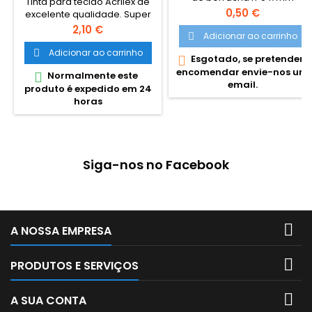
Tinta para tecido Acrilex de
Preço
0,50 €
excelente qualidade. Super
resistência a lavagens. A tinta
Preço
2,10 €
Adicionar ao carrinho

produz uma excelente
cobertura e sua fixação é a
Adicionar ao carrinho

Esgotado, se pretender

frio. Grande variedade de
encomendar envie-nos um
Normalmente este

cores e são miscíveis entre
email.
produto é expedido em 24
si. Cores miscíveis entre sí.
horas
Pode ser aplicada com
pincel, esponja ou carimbo,
em tecidos de algodão sem
goma (não sintéticos). Lavar
o tecido antes da pintura,
Siga-nos no Facebook
para...

A NOSSA EMPRESA

PRODUTOS E SERVIÇOS

A SUA CONTA