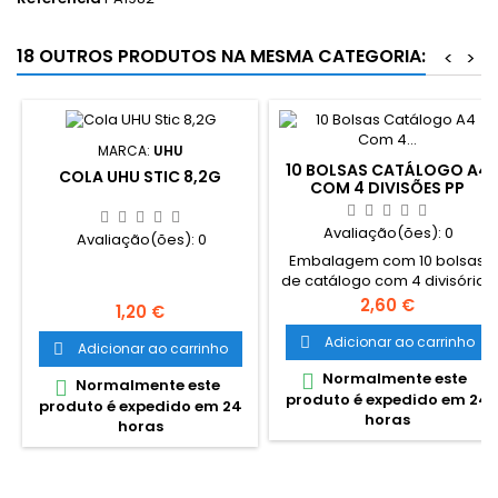
18 OUTROS PRODUTOS NA MESMA CATEGORIA:
<
>
MARCA:
UHU
10 BOLSAS CATÁLOGO A4
COLA UHU STIC 8,2G
COM 4 DIVISÕES PP
Avaliação(ões):
0
Avaliação(ões):
0
Embalagem com 10 bolsas
de catálogo com 4 divisórias
de 10x15cm
Preço
2,60 €
Preço
1,20 €
aproximadmaente. Bolsas
catálogo para postais,
Adicionar ao carrinho

Adicionar ao carrinho

fotografias. Micas divididas
Normalmente este

em 4, cada divisão: 10cm
Normalmente este

produto é expedido em 24
(largura) x 15cm (altura)
produto é expedido em 24
horas
,abertura lateral.
horas