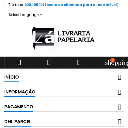
Telefone:
928495021 (custo de chamada para a rede móvel)
Select Language
▼
0



shoppin
INÍCIO
INFORMAÇÃO
PAGAMENTO
DHL PARCEL