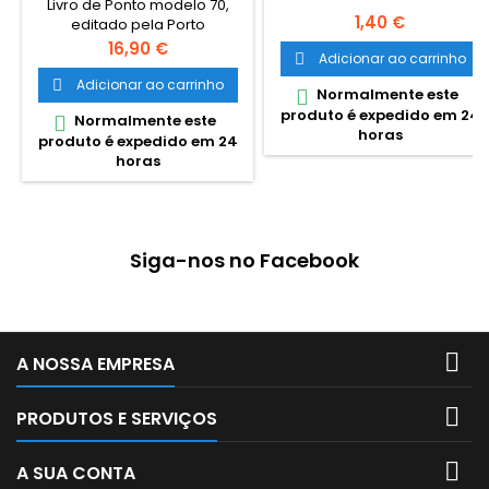
Livro de Ponto modelo 70,
Preço
1,40 €
editado pela Porto
EditoraIdioma Dimensões:
Preço
16,90 €
Adicionar ao carrinho

415 x 287 x 10 mm
Encadernação: Capa dura
Adicionar ao carrinho

Normalmente este

Páginas: 96
produto é expedido em 24
Normalmente este

horas
produto é expedido em 24
horas
Siga-nos no Facebook

A NOSSA EMPRESA

PRODUTOS E SERVIÇOS

A SUA CONTA