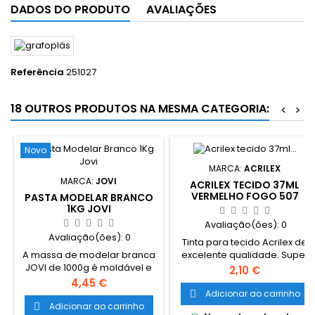
DADOS DO PRODUTO
AVALIAÇÕES
Referência
251027
18 OUTROS PRODUTOS NA MESMA CATEGORIA:
<
>
Novo
MARCA:
ACRILEX
MARCA:
JOVI
ACRILEX TECIDO 37ML
VERMELHO FOGO 507
PASTA MODELAR BRANCO
1KG JOVI
Avaliação(ões):
0
Avaliação(ões):
0
Tinta para tecido Acrilex de
A massa de modelar branca
excelente qualidade. Super
JOVI de 1000g é moldável e
resistência à lavagens. A tinta
Preço
2,10 €
seca ao ar, oferecendo uma
produz uma excelente
Preço
4,45 €
solução prática e versátil
cobertura e sua fixção é a
Adicionar ao carrinho

para trabalhos manuais,
frio. Grande variedade de
Adicionar ao carrinho
