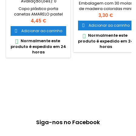
Avaliação(ões):
0
Embalagem com 30 molas
Copo plástico porta
de madeira coloridas mini.
canetas AMARELO pastel
Molas pintadas com cores
Preço
3,30 €
Cores em tons de pastel.
intensas sortidas. Adequado
Preço
4,45 €
Interior em cinzento e com 4
para utilizar em
Adicionar ao carrinho

subdivisórias no fundo. Ideal
manualidades. Da marca
Adicionar ao carrinho

Normalmente este

para utilizar no escritório, em
FIXO. Comprimento
Normalmente este

produto é expedido em 24
casa ou escola.
aproximado de cada mola:
produto é expedido em 24
horas
21mm
horas
Siga-nos no Facebook