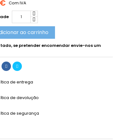
 €
Com IVA
dade
dicionar ao carrinho
tado, se pretender encomendar envie-nos um
lítica de entrega
lítica de devolução
lítica de segurança