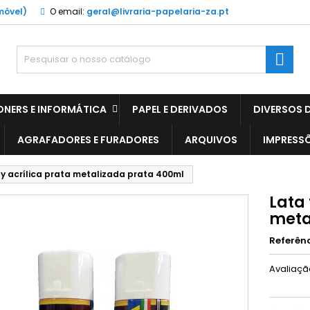
móvel)
O email:
geral@livraria-papelaria-za.pt

ONERS E INFORMÁTICA
PAPEL E DERIVADOS
DIVERSOS D
AGRAFADORES E FURADORES
ARQUIVOS
IMPRESS
ay acrílica prata metalizada prata 400ml
Lata 
meta
Referên
Avaliaç