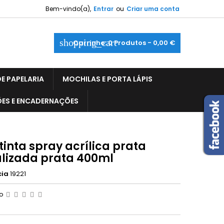
Bem-vindo(a),
Entrar
ou
Criar uma conta
shopping_cart
Carrinho:
0
Produtos - 0,00 €
E PAPELARIA
MOCHILAS E PORTA LÁPIS
ÕES E ENCADERNAÇÕES
tinta spray acrílica prata
lizada prata 400ml
cia
19221
ão