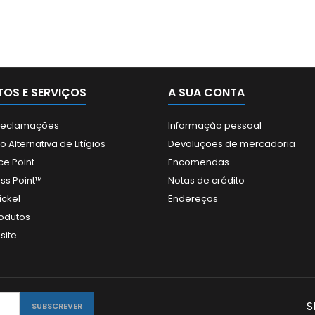
OS E SERVIÇOS
A SUA CONTA
 Reclamações
Informação pessoal
 Alternativa de Litígios
Devoluções de mercadoria
ce Point
Encomendas
ss Point™
Notas de crédito
ickel
Endereços
odutos
site
S