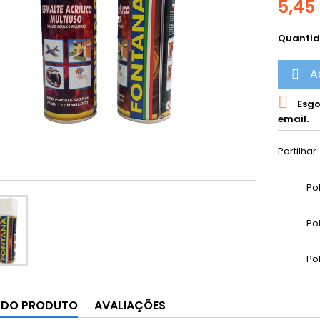
5,45
Quanti
A


Esgo
email.
Partilhar
Po
Po
Po
 DO PRODUTO
AVALIAÇÕES