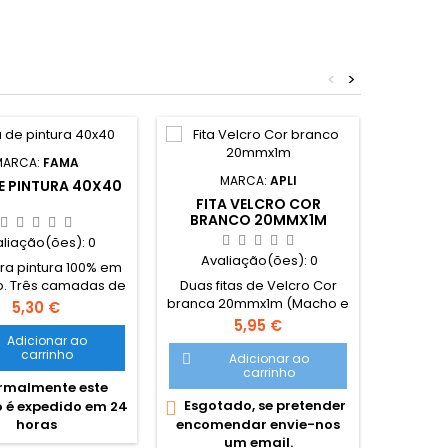
<
>
RÉGU
MARCA:
FAMA
MARCA:
APLI
E PINTURA 40X40
FITA VELCRO COR
Ava
BRANCO 20MMX1M
aliação(ões):
0
Régua d
Avaliação(ões):
0
italian
ra pintura 100% em
cor viole
Duas fitas de Velcro Cor
. Três camadas de
Grava
branca 20mmx1m (Macho e
acrílico. Adequado
Preço
5,30 €
dig

femea) Autoadesivo
tilização de tintas
Preço
5,95 €
qualida
s e óleo. Construção
Adicionar ao
precisã
carrinho
ida em madeira.
Adicionar ao

Nor

fechad
carrinho
ura 1,7cm (Grade
produto
malmente este
poli
1,7cm)
Esgotado, se pretender
ar

 é expedido em 24
encomendar envie-nos
horas
um email.