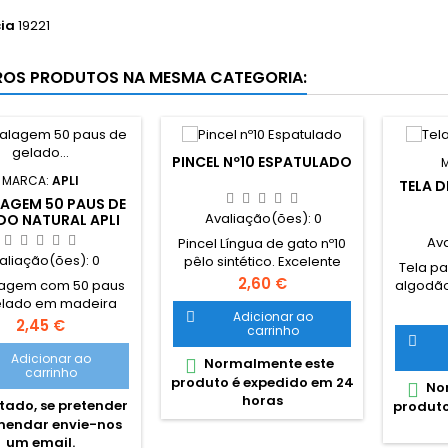
ia
19221
ROS PRODUTOS NA MESMA CATEGORIA:
PINCEL Nº10 ESPATULADO
MARCA:
APLI
TELA D
AGEM 50 PAUS DE
Avaliação(ões):
0
DO NATURAL APLI
Av
Pincel Língua de gato nº10
aliação(ões):
0
pêlo sintético. Excelente
Tela pa
relação qualidade preço,
Preço
2,60 €
agem com 50 paus
algodão
com cabo curto, pêlo
elado em madeira
gesso 
fléxivel e sedoso para
Adicionar ao

 APLI para utilização
para u
Preço
2,45 €
carrinho
pinceladas ilustrativas e
 manualidades
acrílica

precisas em superfícies
sól
Adicionar ao
Normalmente este

como madeira, porcelana,
carrinho
Mold
produto é expedido em 24
aguarela, vidro, cerâmica,
Nor

horas
ado, se pretender
tela, etc. O cabo curto é
produto
adequado para uma
endar envie-nos
pintura próxima dos olhos,
um email.