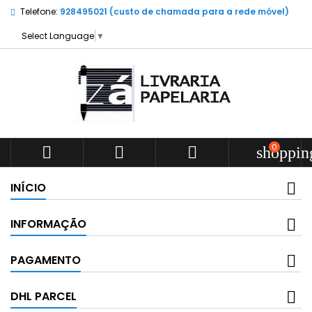
Telefone:
928495021 (custo de chamada para a rede móvel)
Select Language
▼
0



shoppin
INÍCIO
INFORMAÇÃO
PAGAMENTO
DHL PARCEL