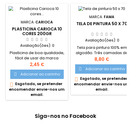
MARCA:
FAMA
MARCA:
CARIOCA
TELA DE PINTURA 50 X 70
PLASTICINA CARIOCA 10
CORES 200GR
Avaliação(ões):
0
Avaliação(ões):
0
Tela para pintura 100% em
Plasticina de boa qualidade,
algodão. Três camadas de
fácil de usar da marca
gesso acrílico. Adequado
Preço
8,80 €
Carioca. Não seca e pode
para utilização de tintas
Preço
2,45 €
ser usado várias vezes. Com
acrílicas e óleo. Construção
Adicionar ao carrinho

cores intensas e misturáveis
sólida em madeira. Com
Adicionar ao carrinho

Esgotado, se pretender

entre si. Sem glúten.
barra de madeira de reforço
Esgotado, se pretender

encomendar envie-nos um
Recomendado para idades
a meio. Moldura 1,7cm
encomendar envie-nos um
email.
superiores a 3 anos
(Grade de 1,7cm)
email.
Siga-nos no Facebook