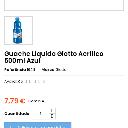
Guache Liquido Giotto Acrílico
500ml Azul
Referência
19211
Marca
Giotto
Avaliação
7,79 €
Com IVA
Quantidade
Adicionar ao carrinho
