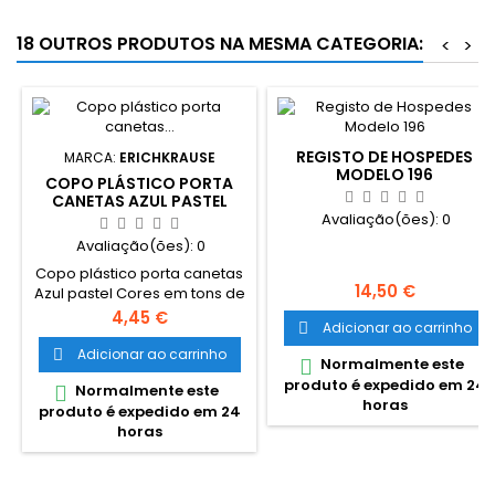
18 OUTROS PRODUTOS NA MESMA CATEGORIA:
<
>
REGISTO DE HOSPEDES
MARCA:
ERICHKRAUSE
MODELO 196
COPO PLÁSTICO PORTA
CANETAS AZUL PASTEL
Avaliação(ões):
0
Avaliação(ões):
0
Copo plástico porta canetas
Preço
14,50 €
Azul pastel Cores em tons de
pastel. Interior em amarelo e
Preço
4,45 €
Adicionar ao carrinho

com 4 subdivisórias no
fundo. Ideal para utilizar no
Adicionar ao carrinho

Normalmente este

escritório, em casa ou
produto é expedido em 24
Normalmente este

escola.
horas
produto é expedido em 24
horas