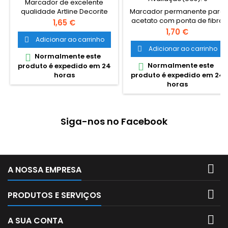
Marcador de excelente
Marcador permanente para
qualidade Artline Decorite
acetato com ponta de fibra
Pincel Verde Metálico.
Preço
1,65 €
0,5 mm da marca Artline.
Marcador com ponta tipo
Preço
1,70 €
pincel, adequado para
Adicionar ao carrinho

utilizar em múltiplas
Adicionar ao carrinho

Normalmente este

superfícies. Excelente
Normalmente este

produto é expedido em 24
desempenho para uso em
produto é expedido em 24
horas
trabalhos de decoração,
horas
para colorir e também na
estratificação ou
sobreposição de cores.
Pode por exemplo ser
Siga-nos no Facebook
utilizado em papel, cartolina
ou cartão (incluindo cores...

A NOSSA EMPRESA

PRODUTOS E SERVIÇOS

A SUA CONTA