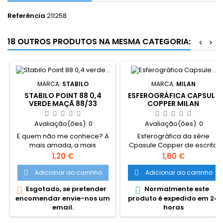
Referência
211258
18 OUTROS PRODUTOS NA MESMA CATEGORIA:
<
>
MARCA:
STABILO
MARCA:
MILAN
STABILO POINT 88 0,4
ESFEROGRÁFICA CAPSULE
VERDE MAÇÃ 88/33
COPPER MILAN
Avaliação(ões):
0
Avaliação(ões):
0
E quem não me conhece? A
Esferográfica da série
mais amada, a mais
Cpasule Copper de escrita
procurada, a primeira e
azul. Disponível com corpo
Preço
Preço
1,20 €
1,60 €
única Point 88 da Stabilo.
de caneta em 4 cores
Indicada para desenhos
diferentes. Vende-se em
Adicionar ao carrinho
Adicionar ao carrinho


detalhados, traços precisos
cores sortidas. Ponta de 1mm
Esgotado, se pretender
Normalmente este


e escrita fina. A grossura da
e com cerca de 1000 metros
encomendar envie-nos um
produto é expedido em 24
ponta auxilia no uso em
de escrita. Dimensões: 13,4 x
email.
horas
estênceis e réguas. A
1,6 cm. 1,4 cm Ø
ponteira de metal aumenta a