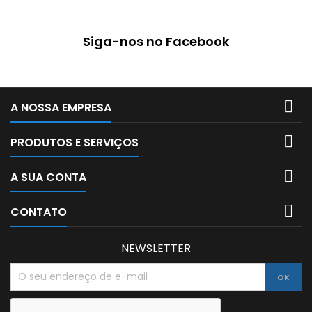
durabilidade e firmeza na
escrita. 47 cores, sendo 6
neon e 8 pastel Traçado de
Siga-nos no Facebook
0.4 mm Ponteira de metal...

A NOSSA EMPRESA

PRODUTOS E SERVIÇOS

A SUA CONTA

CONTATO
NEWSLETTER