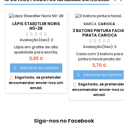
<
>
LÁPIS STAEDTLER NORIS
MARCA:
CARIOCA
N0-2B
3 BATONS PINTURA FACIAL
PIRATA CARIOCA
Avaliação(ões):
0
Avaliação(ões):
0
Lápis em grafite de alta
qualidade para escrita,
Caixa com 3 batons para
desenho e esboço. Ideal
Preço
0,65 €
pintura facial pirata da
para utilizar na escola e no
marca italiana Carioca.
Preço
5,70 €
escritório. Especialmente
Adicionar ao carrinho

resistente à quebra devido à
Adicionar ao carrinho

Esgotado, se pretender

super-mina. Até 5 graus
encomendar envie-nos um
Madeira certificada
Esgotado, se pretender

email.
procedente de florestas de
encomendar envie-nos um
gestão sustentável.
email.
Siga-nos no Facebook