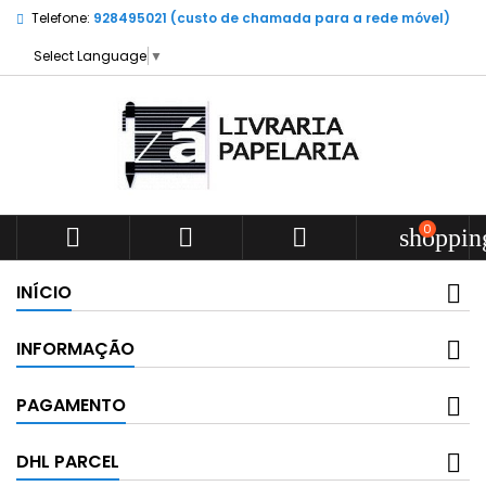
Telefone:
928495021 (custo de chamada para a rede móvel)
Select Language
▼
0



shoppin
INÍCIO
INFORMAÇÃO
PAGAMENTO
DHL PARCEL