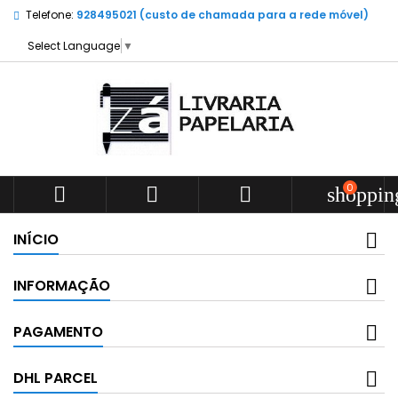
Telefone:
928495021 (custo de chamada para a rede móvel)
Select Language
▼
0



shoppin
INÍCIO
INFORMAÇÃO
PAGAMENTO
DHL PARCEL