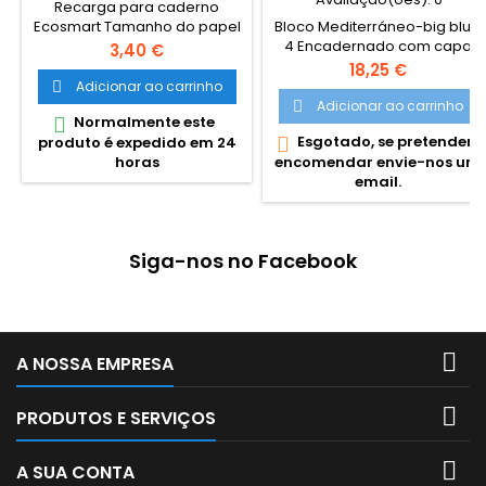
Recarga para caderno
Bloco Mediterráneo-big blue
Ecosmart Tamanho do papel
4 Encadernado com capa
liso A4 Tamanho do papel:
Preço
3,40 €
dura cartonada e forrada.
A4 Número de folhas: 50
Preço
18,25 €
Com marca páginas com fio.
Folhas Removíveis,
Adicionar ao carrinho

De excelente qualidade. 144
Gramagem do papel: 100
Adicionar ao carrinho

Normalmente este

páginas, folhas liso e
g/m²
Esgotado, se pretender

produto é expedido em 24
margens decoradas.
encomendar envie-nos um
horas
Dimensões: 20,8 x 29,7 mm
email.
Siga-nos no Facebook

A NOSSA EMPRESA

PRODUTOS E SERVIÇOS

A SUA CONTA