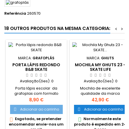
Referência
260570
18 OUTROS PRODUTOS NA MESMA CATEGORIA:
<
>
MARCA:
GRAFOPLÁS
MARCA:
GHUTS
PORTA LÁPIS REDONDO
MOCHILA MY GHUTS 23 -
B&B SKATE
SKATE LIFE
Avaliação(ões):
0
Avaliação(ões):
0
Porta lápis escolar da
Mochila de excelente
grafoplas com formato
qualidade da marca
cilindrico e com fecho com
portuguesa Ghuts. Design
Preço
Preço
8,90 €
42,90 €
fecho. Dimensões: 22x8Øcm.
exclusivo concebido pela
ghuts. Modelo clássico e
Adicionar ao carrinho
Adicionar ao carrinho


intemporal ideal para uma
Esgotado, se pretender
Normalmente este


utilização casual, em viagem
encomendar envie-nos um
produto é expedido em 24
ou escolar. Resistente para