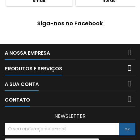
email.
horas
uso diário intensivo com
costas e asas ergonómicas
para melhor conforto.
Dimensões: 33 x 41 x 15 cm
Siga-nos no Facebook
Características: Polyester
600D; Fechos e cursor...

A NOSSA EMPRESA

PRODUTOS E SERVIÇOS

A SUA CONTA

CONTATO
NEWSLETTER