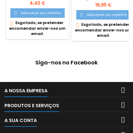
polyester. Dimensões: 21 x 5 x
Preço
4,40 €
grande capacidade. Série
Preço
19,95 €
4cm
especial fireflies,
Adicionar ao carrinho

estampagem criada por
Adicionar ao carrinho

diferentes formatos de
Esgotado, se pretender

Esgotado, se pretender

vegetação e folhas, que
encomendar envie-nos um
encomendar envie-nos um
representam o ambiente
email.
email.
onde vivem os Pirilampos. As
cores são tão vivas quanto a
luz dos pirilampos: lilás,
fúcsia, amarelo e verde, que
se destacam sobre uma
Siga-nos no Facebook
base lilás escuro. Fechos
Zíper e...

A NOSSA EMPRESA

PRODUTOS E SERVIÇOS

A SUA CONTA