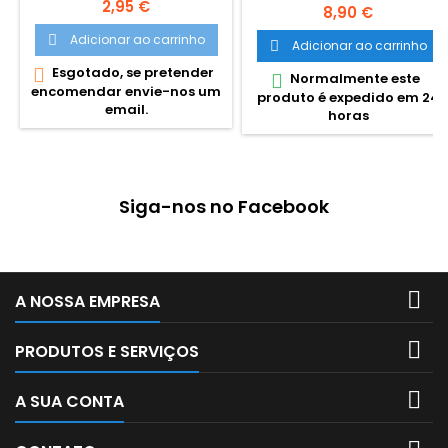
de bolso com tampa de
Preço
2,95 €
calcular 8 Digitos Botões
Preço
8,90 €
proteção em plástico. 8
ergonómicos. A pilhas e
digitos
Adicionar ao carrinho

energia solar.
Adicionar ao carrinho

Esgotado, se pretender

Normalmente este

encomendar envie-nos um
produto é expedido em 24
email.
horas
Siga-nos no Facebook

A NOSSA EMPRESA

PRODUTOS E SERVIÇOS

A SUA CONTA