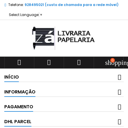
Telefone:
928495021 (custo de chamada para a rede móvel)
Select Language
▼
0



shoppin
INÍCIO
INFORMAÇÃO
PAGAMENTO
DHL PARCEL