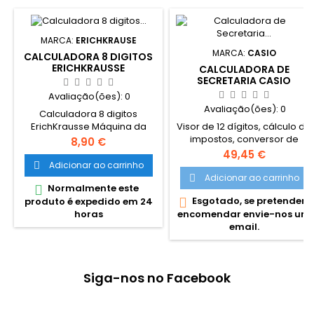
MARCA:
ERICHKRAUSE
MARCA:
CASIO
CALCULADORA 8 DIGITOS
ERICHKRAUSSE
CALCULADORA DE
SECRETARIA CASIO
HR200RCE 12 DIGITOS
Avaliação(ões):
0
Avaliação(ões):
0
Calculadora 8 digitos
Visor de 12 dígitos, cálculo de
ErichKrausse Máquina da
impostos, conversor de
calcular 8 Digitos Botões
Preço
8,90 €
divisas, impressão a 2 cores,
ergonómicos. A pilhas e
Preço
49,45 €
Necessita de adaptador a
energia solar.
Adicionar ao carrinho

corrente - CASAD-
Adicionar ao carrinho

Normalmente este

A60024EG-OP (Opcional )
Esgotado, se pretender

produto é expedido em 24
Rolos - 57 mm, Ink-Roller
encomendar envie-nos um
horas
IR40T
email.
Siga-nos no Facebook