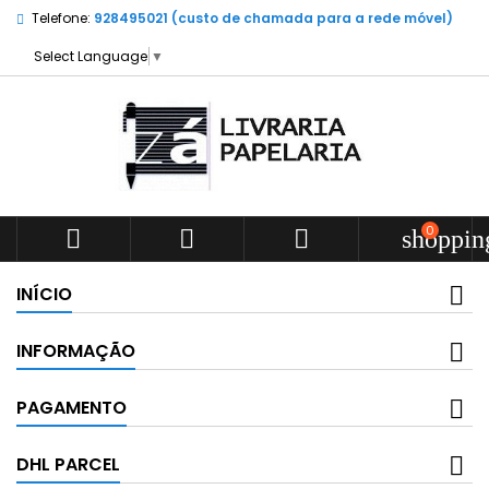
Telefone:
928495021 (custo de chamada para a rede móvel)
Select Language
▼
0



shoppin
INÍCIO
INFORMAÇÃO
PAGAMENTO
DHL PARCEL