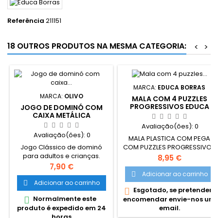
Referência
211151
18 OUTROS PRODUTOS NA MESMA CATEGORIA:
<
>
MARCA:
EDUCA BORRAS
MARCA:
OLIVO
MALA COM 4 PUZZLES
PROGRESSIVOS EDUCA
JOGO DE DOMINÓ COM
MINNIE
CAIXA METÁLICA
Avaliação(ões):
0
Avaliação(ões):
0
MALA PLASTICA COM PEGA
Jogo Clássico de dominó
COM PUZZLES PROGRESSIVOS
para adultos e crianças.
- 12-16-20-25pcs MINNIE -
Preço
8,95 €
Caixa metálica que serve
Educa Estes 4 puzzles são
Preço
7,90 €
para arrumar as peças do
compostos por peças
Adicionar ao carrinho

jogo de um modo
adequadas para crianças,
Adicionar ao carrinho

Esgotado, se pretender

duradouro. jogo onde vence
com número diferente de
Normalmente este

encomendar envie-nos um
quem conseguir colocar na
peças (entre 12 e 25). Cor
produto é expedido em 24
email.
mesa todas as suas peças
identificativa no verso para
horas
em primeiro lugar. Este jogo
correspondência de peças