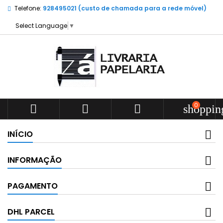
Telefone:
928495021 (custo de chamada para a rede móvel)
Select Language
▼
0



shoppin
INÍCIO
INFORMAÇÃO
PAGAMENTO
DHL PARCEL