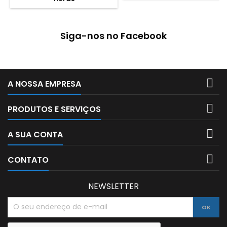
permite o desenvolvimento
ao puzzle respetivo. Idade
da concentração, raciocínio
recomendada: 3 a 5 anos
lógico e memória para
Tamanho aprox. montado
Siga-nos no Facebook
práticamente todas as
16x16cm. (por puzzle)
idades. Recomendado para
idades...

A NOSSA EMPRESA

PRODUTOS E SERVIÇOS

A SUA CONTA

CONTATO
NEWSLETTER