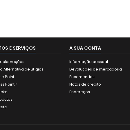
OS E SERVIÇOS
A SUA CONTA
 Reclamações
Informação pessoal
 Alternativa de Litígios
Devoluções de mercadoria
ce Point
Encomendas
ss Point™
Notas de crédito
ickel
Endereços
odutos
site