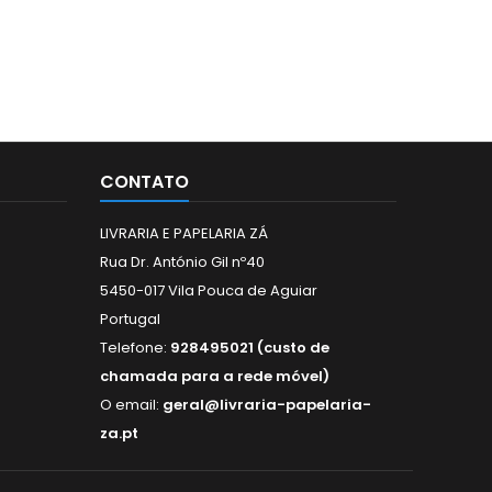
CONTATO
LIVRARIA E PAPELARIA ZÁ
Rua Dr. António Gil nº40
5450-017 Vila Pouca de Aguiar
Portugal
Telefone:
928495021 (custo de
chamada para a rede móvel)
O email:
geral@livraria-papelaria-
za.pt