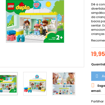
Dê a con
divertid
simpátic
da crian
bacia pa
sentar. 
emociona
crianças
Recomend
19,9
Quanti
A


Esgo
email.
Partilhar