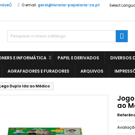
móvel)
O email:
geral@livraria-papelaria-za.pt
Select Langu

ONERS E INFORMÁTICA
PAPEL E DERIVADOS
DIVERSOS D
AGRAFADORES E FURADORES
ARQUIVOS
IMPRESS
Lego Duplo Ida ao Médico
Jogo
ao M
Referên
Avaliaç