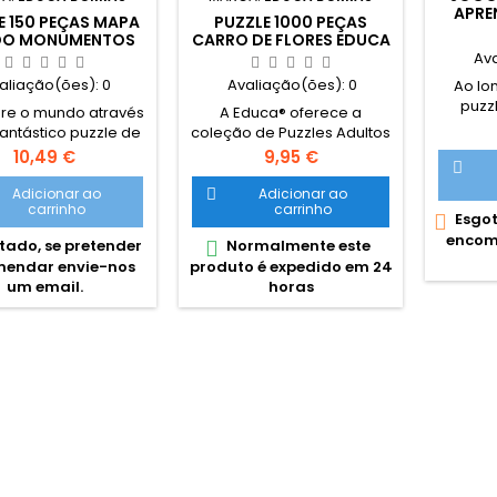
APRE
E 150 PEÇAS MAPA
PUZZLE 1000 PEÇAS
O MONUMENTOS
CARRO DE FLORES EDUCA
EDUCA
Av
aliação(ões):
0
Avaliação(ões):
0
Ao lo
puzzl
re o mundo através
A Educa® oferece a
analisa
fantástico puzzle de
coleção de Puzzles Adultos
res
ças. Inclui cartão a
mais completa do
Preço
Preço
10,49 €
9,95 €
pergu

 com ilustrações e
mercado, com formatos
uma 
 dos monumentos.
desde 500 a 42000 peças e
Adicionar ao
Adicionar ao

ganhe
carrinho
carrinho
ntra-os no mapa!
com as melhores imagens.
Esgot

sobre 
ho aproximado do
encom
ado, se pretender
Normalmente este
sua vid

e montado: 48 x 34
em que
endar envie-nos
produto é expedido em 24
ecomendado para
jogo, a
um email.
horas
superiores a 6 anos.
conceit
do seu 
as es
recicla