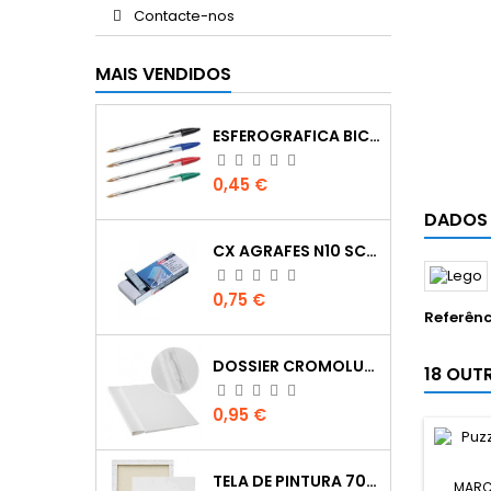
Contacte-nos
MAIS VENDIDOS
ESFEROGRAFICA BIC CRISTAL
Preço
0,45 €
DADOS
CX AGRAFES N10 SCRIVA
Preço
0,75 €
Referênc
DOSSIER CROMOLUX A4 COM FERRAGEM
18 OUT
Preço
0,95 €
TELA DE PINTURA 70X100
MARC