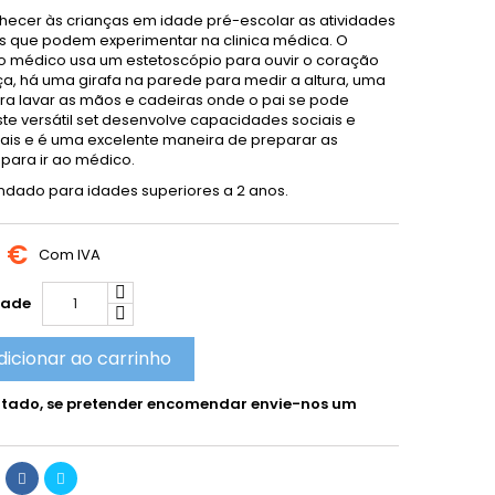
hecer às crianças em idade pré-escolar as atividades
as que podem experimentar na clinica médica. O
o médico usa um estetoscópio para ouvir o coração
ça, há uma girafa na parede para medir a altura, uma
ra lavar as mãos e cadeiras onde o pai se pode
Este versátil set desenvolve capacidades sociais e
is e é uma excelente maneira de preparar as
 para ir ao médico.
ado para idades superiores a 2 anos.
5 €
Com IVA
dade
dicionar ao carrinho
tado, se pretender encomendar envie-nos um