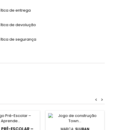
lítica de entrega
lítica de devolução
lítica de segurança
<
>
MA
 PRÉ-ESCOLAR –
MARCA:
SLUBAN