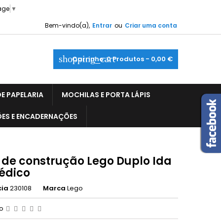
age
▼
Bem-vindo(a),
Entrar
ou
Criar uma conta
shopping_cart
Carrinho:
0
Produtos - 0,00 €
E PAPELARIA
MOCHILAS E PORTA LÁPIS
ÕES E ENCADERNAÇÕES
 de construção Lego Duplo Ida
édico
cia
230108
Marca
Lego
ão