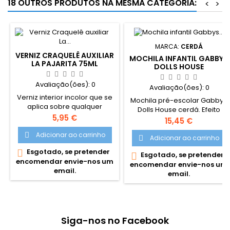
18 OUTROS PRODUTOS NA MESMA CATEGORIA:
<
>
MARCA:
CERDÁ
VERNIZ CRAQUELÊ AUXILIAR
MOCHILA INFANTIL GABBYS
LA PAJARITA 75ML
DOLLS HOUSE
Avaliação(ões):
0
Avaliação(ões):
0
Verniz interior incolor que se
Mochila pré-escolar Gabbys
aplica sobre qualquer
Dolls House cerdá. Efeito
superfície já pintada e seca.
Preço
5,95 €
frontal 3D Alças almofadas e
Preço
15,45 €
Após secagem pode dar
pega supeior Composição:
uma camada de pintura
Adicionar ao carrinho

67% POLYESTER - 33% EVA
Adicionar ao carrinho

noutra cor, esta dividir-se-á
Medidas: 23.0 X 27.0 X 9.0 cm
Esgotado, se pretender

em partes ao secar,
Esgotado, se pretender

encomendar envie-nos um
aparecendo através das
encomendar envie-nos um
email.
gretas a primeira cor. O
email.
verniz Craquelê LA Pajarita é
adequado para
craquelar várias superfícies
como por exemplo gesso,
madeira, cerâmica, metal,
Siga-nos no Facebook
papelão,...