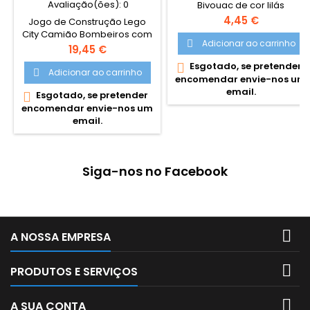
Avaliação(ões):
0
Bivouac de cor lilás
Preço
4,45 €
Jogo de Construção Lego
City Camião Bombeiros com
Adicionar ao carrinho

Escada Há um fogo e as
Preço
19,45 €
chamas estão a ficar mais
Esgotado, se pretender

altas! Junta-te à bombeira e
Adicionar ao carrinho

encomendar envie-nos um
heroína LEGO® City da TV
email.
Esgotado, se pretender

Freya McCloud para viver
encomendar envie-nos um
aventuras de luta contra o
email.
fogo repletas de ação. Entra
no espantoso camião dos
bombeiros e corre para o
local do incêndio.
Siga-nos no Facebook
Descarrega o equipamento
do compartimento de...

A NOSSA EMPRESA

PRODUTOS E SERVIÇOS

A SUA CONTA